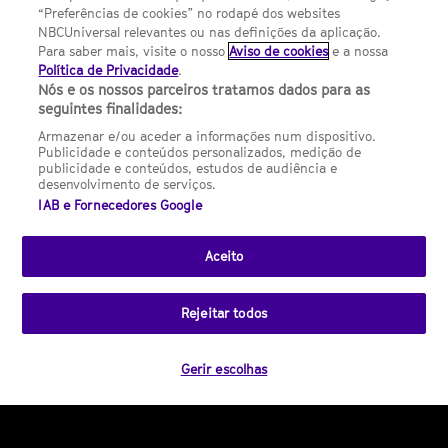
“Preferências de cookies” no rodapé dos websites
um hotel assombrado, novas personagens e
NBCUniversal relevantes ou nas definições da aplicação.
Para saber mais, visite o nosso
Aviso de cookies
e a nossa
novos mistérios!
Política de Privacidade
.
Nós e os nossos parceiros tratamos dados para as
seguintes finalidades:
Ansiosos? Para já, espreitem as primeiras
Armazenar e/ou aceder a informações num dispositivo.
imagens da temporada 2, que podem ver
Publicidade e conteúdos personalizados, medição de
publicidade e conteúdos, estudos de audiência e
todas as quartas-feiras
, no teu SYFY,
pelas 22h15
!
desenvolvimento de serviços.
IAB e Fornecedores Google
Aceito
Etiquetas:
Midnight Texas
NBC
Syfy
Portugal
Fotos
Estreia
Temporada 2
Rejeitar todos
Gerir escolhas
Comentários