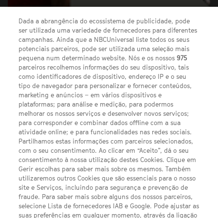
Dada a abrangência do ecossistema de publicidade, pode
ser utilizada uma variedade de fornecedores para diferentes
campanhas. Ainda que a NBCUniversal liste todos os seus
potenciais parceiros, pode ser utilizada uma seleção mais
pequena num determinado website. Nós e os nossos
975
parceiros recolhemos informações do seu dispositivo, tais
como identificadores de dispositivo, endereço IP e o seu
tipo de navegador para personalizar e fornecer conteúdos,
marketing e anúncios – em vários dispositivos e
plataformas; para análise e medição, para podermos
melhorar os nossos serviços e desenvolver novos serviços;
para corresponder e combinar dados offline com a sua
13 Share on Twitter
atividade online; e para funcionalidades nas redes sociais.
Partilhamos estas informações com parceiros selecionados,
VIEW GALLERY
com o seu consentimento. Ao clicar em “Aceito”, dá o seu
consentimento à nossa utilização destes Cookies. Clique em
Gerir escolhas para saber mais sobre os mesmos. Também
utilizaremos outros Cookies que são essenciais para o nosso
Share
Share
Share
Ver
site e Serviços, incluindo para segurança e prevenção de
on
on
on
comentários
fraude. Para saber mais sobre alguns dos nossos parceiros,
Twitter
Facebook
Google
selecione Lista de fornecedores IAB e Google. Pode ajustar as
plus
suas preferências em qualquer momento, através da ligação
A nova temporada de
'Midnight, Texas'
conta com