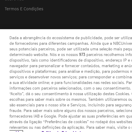
Termos E Condições
Dada a abrangência do ecossistema de publicidade, pode ser utili
de fornecedores para diferentes campanhas. Ainda que a NBCUnivers
seus potenciais parceiros, pode ser utilizada uma seleção mais pe
determinado website. Nós e os nossos
973
parceiros recolhemos inf
dispositivo, tais como identificadores de dispositivo, endereço IP e 
navegador para personalizar e fornecer conteúdos, marketing e anú
dispositivos e plataformas; para análise e medição, para podermos 
serviços e desenvolver novos serviços; para corresponder e combina
a sua atividade online; e para funcionalidades nas redes sociais. Pa
informações com parceiros selecionados, com o seu consentimento. 
“Aceito”, dá o seu consentimento à nossa utilização destes Cookies.
escolhas para saber mais sobre os mesmos. Também utilizaremos ou
são essenciais para o nosso site e Serviços, incluindo para seguran
fraude. Para saber mais sobre alguns dos nossos parceiros, selecione
fornecedores IAB e Google. Pode ajustar as suas preferências em q
através da ligação “Preferências de cookies” no rodapé dos website
Channel
SCI FI 
relevantes ou nas definições da aplicação. Para saber mais, visite o
sites