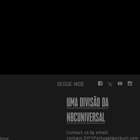
FACEBOOK
YOUTUBE
INS
SEGUE-NOS
TWITTER
UMA DIVISÃO DA
NBCUNIVERSAL
Contact us by email:
contact.SYFYPortugal@ncbuni.com
ilme