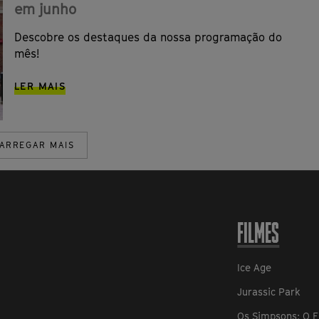
em junho
Descobre os destaques da nossa programação do
mês!
LER MAIS
ARREGAR MAIS
FILMES
Ice Age
Jurassic Park
Os Simpsons: O F