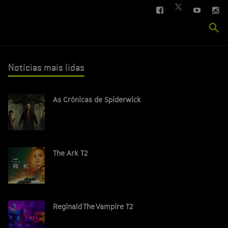
FACEBOOK
YOUTUBE
IN
TWITTER
Se
si
Notícias mais lidas
As Crónicas de Spiderwick
The Ark T2
Reginald The Vampire T2