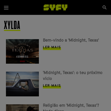
Passar
Se
para
Menu
si
o
conteúdo
XYLDA
principal
Bem-vindo a 'Midnight, Texas'
LER MAIS
'Midnight, Texas': o teu próximo
vício
LER MAIS
Religião em 'Midnight, Texas'?