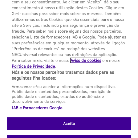
com o seu consentimento. Ao clicar em “Aceito”, dá o seu
Sobre nós
consentimento à nossa utilização destes Cookies. Clique em
Gerir escolhas para saber mais sobre os mesmos. Também
Termos E Condições
utilizaremos outros Cookies que são essenciais para o nosso
site e Serviços, incluindo para segurança e prevenção de
FILMES
fraude. Para saber mais sobre alguns dos nossos parceiros,
selecione Lista de fornecedores IAB e Google. Pode ajustar as
suas preferências em qualquer momento, através da ligação
UMA DIVISÃO DA NBCUNIVERSAL
“Preferências de cookies” no rodapé dos websites
NBCUniversal relevantes ou nas definições da aplicação.
Para saber mais, visite o nosso
Aviso de cookies
e a nossa
Contact us by email: contact.SYFYPortugal@ncbuni.com
Política de Privacidade
.
Nós e os nossos parceiros tratamos dados para as
NBC Universal Global Networks España S.L.U. is wholly owned
seguintes finalidades:
by Universal Studios International BV
Armazenar e/ou aceder a informações num dispositivo.
Publicidade e conteúdos personalizados, medição de
NBC Universal Global Networks, S.L.U. Paseo de la Castellana,
publicidade e conteúdos, estudos de audiência e
95. Planta 10 Edificio Torre Europa 28046 Madrid B-82227893
desenvolvimento de serviços.
IAB e Fornecedores Google
SYFY Portugal is subject to Spanish jurisdiction and regulated
by the National Commission on Competition & Markets
(CNMC).
Aceito
Channel
SCI FI Slovenija
SCI FI Србија
SYFY España
SYFY France
SYFY