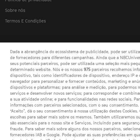
Sobre nós
Termos E Condições
Dada a abrangência do ecossistema de publicidade, pode ser utili
de fornecedores para diferentes campanhas. Ainda que a NBCUnivers
seus potenciais parceiros, pode ser utilizada uma seleção mais pe
determinado website. Nós e os nossos
975
parceiros recolhemos inf
dispositivo, tais como identificadores de dispositivo, endereço IP e 
navegador para personalizar e fornecer conteúdos, marketing e anú
dispositivos e plataformas; para análise e medição, para podermos 
serviços e desenvolver novos serviços; para corresponder e combina
a sua atividade online; e para funcionalidades nas redes sociais. Pa
informações com parceiros selecionados, com o seu consentimento. 
“Aceito”, dá o seu consentimento à nossa utilização destes Cookies.
escolhas para saber mais sobre os mesmos. Também utilizaremos ou
são essenciais para o nosso site e Serviços, incluindo para seguran
fraude. Para saber mais sobre alguns dos nossos parceiros, selecione
fornecedores IAB e Google. Pode ajustar as suas preferências em q