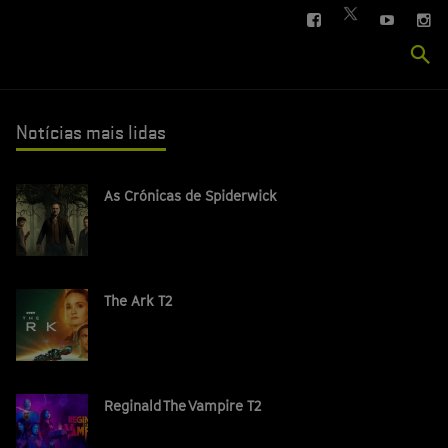
FACEBOOK
YOUTUBE
IN
TWITTER
Se
si
Notícias mais lidas
As Crónicas de Spiderwick
The Ark T2
Reginald The Vampire T2