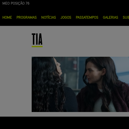
Passar
MEO POSIÇÃO 76
para
Menu
o
HOME
PROGRAMAS
NOTÍCIAS
JOGOS
PASSATEMPOS
GALERIAS
SU
principal
conteúdo
principal
TIA