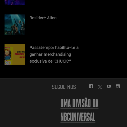
Resident Alien
Passatempo: habilita-te a
ganhar merchandising
exclusiva de 'CHUCKY'
FACEBOOK
YOUTUBE
INS
SEGUE-NOS
TWITTER
UMA DIVISÃO DA
NBCUNIVERSAL