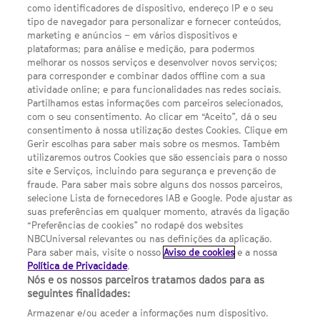
SEGUE-NOS
como identificadores de dispositivo, endereço IP e o seu
TWITTER
tipo de navegador para personalizar e fornecer conteúdos,
LINKS ÚTEIS
marketing e anúncios – em vários dispositivos e
plataformas; para análise e medição, para podermos
melhorar os nossos serviços e desenvolver novos serviços;
Escolhas de Anúncios
para corresponder e combinar dados offline com a sua
atividade online; e para funcionalidades nas redes sociais.
Política de privacidade
Partilhamos estas informações com parceiros selecionados,
com o seu consentimento. Ao clicar em “Aceito”, dá o seu
Sobre nós
consentimento à nossa utilização destes Cookies. Clique em
Gerir escolhas para saber mais sobre os mesmos. Também
Termos E Condições
utilizaremos outros Cookies que são essenciais para o nosso
site e Serviços, incluindo para segurança e prevenção de
FILMES
fraude. Para saber mais sobre alguns dos nossos parceiros,
selecione Lista de fornecedores IAB e Google. Pode ajustar as
suas preferências em qualquer momento, através da ligação
UMA DIVISÃO DA NBCUNIVERSAL
“Preferências de cookies” no rodapé dos websites
NBCUniversal relevantes ou nas definições da aplicação.
Para saber mais, visite o nosso
Aviso de cookies
e a nossa
Contact us by email: contact.SYFYPortugal@ncbuni.com
Política de Privacidade
.
Nós e os nossos parceiros tratamos dados para as
NBC Universal Global Networks España S.L.U. is wholly owned
seguintes finalidades:
by Universal Studios International BV
Armazenar e/ou aceder a informações num dispositivo.