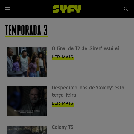
Passar
Se
para
Menu
si
o
conteúdo
TEMPORADA 3
principal
O final da T2 de 'Siren' está aí
LER MAIS
Despedimo-nos de 'Colony' esta
terça-feira
LER MAIS
Colony T3!