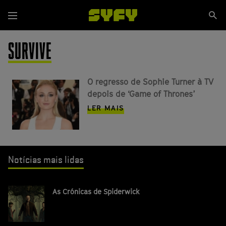
Passar
Se
para
Menu
si
o
conteúdo
SURVIVE
principal
O regresso de Sophie Turner à TV
depois de ‘Game of Thrones’
LER MAIS
Notícias mais lidas
As Crónicas de Spiderwick