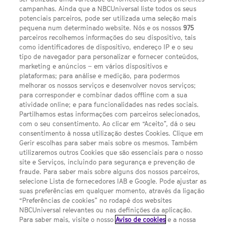
campanhas. Ainda que a NBCUniversal liste todos os seus
potenciais parceiros, pode ser utilizada uma seleção mais
pequena num determinado website. Nós e os nossos
975
parceiros recolhemos informações do seu dispositivo, tais
FACEBOOK
YOUTUBE
INSTAGRAM
SEGUE-NOS
como identificadores de dispositivo, endereço IP e o seu
TWITTER
tipo de navegador para personalizar e fornecer conteúdos,
LINKS ÚTEIS
marketing e anúncios – em vários dispositivos e
plataformas; para análise e medição, para podermos
melhorar os nossos serviços e desenvolver novos serviços;
para corresponder e combinar dados offline com a sua
Escolhas de Anúncios
atividade online; e para funcionalidades nas redes sociais.
Política de privacidade
Partilhamos estas informações com parceiros selecionados,
com o seu consentimento. Ao clicar em “Aceito”, dá o seu
Sobre nós
consentimento à nossa utilização destes Cookies. Clique em
Gerir escolhas para saber mais sobre os mesmos. Também
Termos E Condições
utilizaremos outros Cookies que são essenciais para o nosso
site e Serviços, incluindo para segurança e prevenção de
FILMES
fraude. Para saber mais sobre alguns dos nossos parceiros,
selecione Lista de fornecedores IAB e Google. Pode ajustar as
suas preferências em qualquer momento, através da ligação
UMA DIVISÃO DA NBCUNIVERSAL
“Preferências de cookies” no rodapé dos websites
NBCUniversal relevantes ou nas definições da aplicação.
Para saber mais, visite o nosso
Aviso de cookies
e a nossa