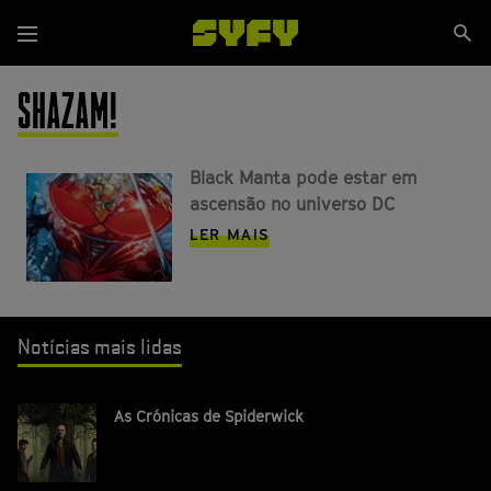
Passar
Se
para
Menu
si
o
conteúdo
SHAZAM!
principal
Black Manta pode estar em
ascensão no universo DC
LER MAIS
Notícias mais lidas
As Crónicas de Spiderwick