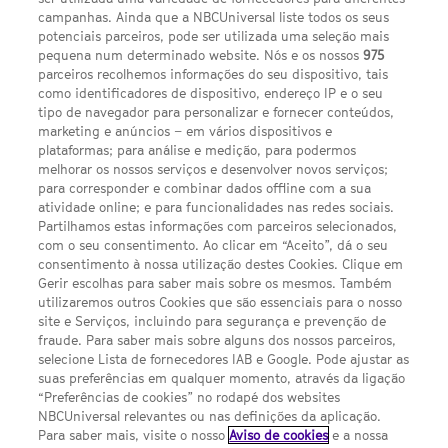
campanhas. Ainda que a NBCUniversal liste todos os seus
potenciais parceiros, pode ser utilizada uma seleção mais
pequena num determinado website. Nós e os nossos
975
parceiros recolhemos informações do seu dispositivo, tais
FACEBOOK
YOUTUBE
INSTAGRAM
SEGUE-NOS
como identificadores de dispositivo, endereço IP e o seu
TWITTER
tipo de navegador para personalizar e fornecer conteúdos,
LINKS ÚTEIS
marketing e anúncios – em vários dispositivos e
plataformas; para análise e medição, para podermos
melhorar os nossos serviços e desenvolver novos serviços;
para corresponder e combinar dados offline com a sua
Escolhas de Anúncios
atividade online; e para funcionalidades nas redes sociais.
Política de privacidade
Partilhamos estas informações com parceiros selecionados,
com o seu consentimento. Ao clicar em “Aceito”, dá o seu
Sobre nós
consentimento à nossa utilização destes Cookies. Clique em
Gerir escolhas para saber mais sobre os mesmos. Também
Termos E Condições
utilizaremos outros Cookies que são essenciais para o nosso
site e Serviços, incluindo para segurança e prevenção de
FILMES
fraude. Para saber mais sobre alguns dos nossos parceiros,
selecione Lista de fornecedores IAB e Google. Pode ajustar as
suas preferências em qualquer momento, através da ligação
UMA DIVISÃO DA NBCUNIVERSAL
“Preferências de cookies” no rodapé dos websites
NBCUniversal relevantes ou nas definições da aplicação.
Para saber mais, visite o nosso
Aviso de cookies
e a nossa