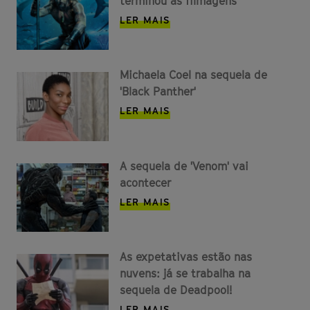
terminou as filmagens
LER MAIS
Michaela Coel na sequela de
'Black Panther'
LER MAIS
A sequela de 'Venom' vai
acontecer
LER MAIS
As expetativas estão nas
nuvens: já se trabalha na
sequela de Deadpool!
LER MAIS