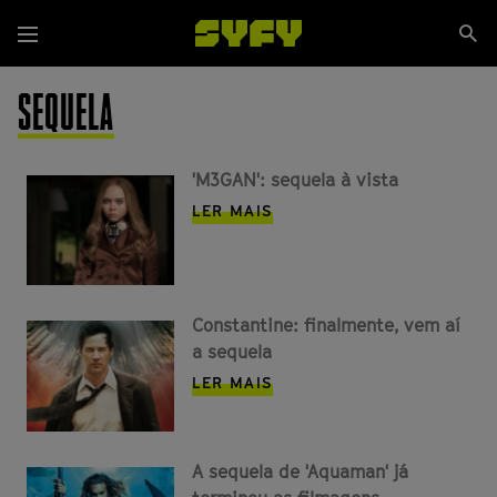
Passar
Se
para
Menu
si
o
conteúdo
SEQUELA
principal
'M3GAN': sequela à vista
LER MAIS
Constantine: finalmente, vem aí
a sequela
LER MAIS
A sequela de 'Aquaman' já