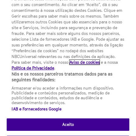
com o seu consentimento. Ao clicar em “Aceito”, dá o seu
Sobre nós
consentimento à nossa utilização destes Cookies. Clique em
Gerir escolhas para saber mais sobre os mesmos. Também
Termos E Condições
utilizaremos outros Cookies que são essenciais para o nosso
site e Serviços, incluindo para segurança e prevenção de
FILMES
fraude. Para saber mais sobre alguns dos nossos parceiros,
selecione Lista de fornecedores IAB e Google. Pode ajustar as
suas preferências em qualquer momento, através da ligação
UMA DIVISÃO DA NBCUNIVERSAL
“Preferências de cookies” no rodapé dos websites
NBCUniversal relevantes ou nas definições da aplicação.
Para saber mais, visite o nosso
Aviso de cookies
e a nossa
Contact us by email: contact.SYFYPortugal@ncbuni.com
Política de Privacidade
.
Nós e os nossos parceiros tratamos dados para as
NBC Universal Global Networks España S.L.U. is wholly owned
seguintes finalidades:
by Universal Studios International BV
Armazenar e/ou aceder a informações num dispositivo.
Publicidade e conteúdos personalizados, medição de
NBC Universal Global Networks, S.L.U. Paseo de la Castellana,
publicidade e conteúdos, estudos de audiência e
95. Planta 10 Edificio Torre Europa 28046 Madrid B-82227893
desenvolvimento de serviços.
IAB e Fornecedores Google
SYFY Portugal is subject to Spanish jurisdiction and regulated
by the National Commission on Competition & Markets
(CNMC).
Aceito
Channel