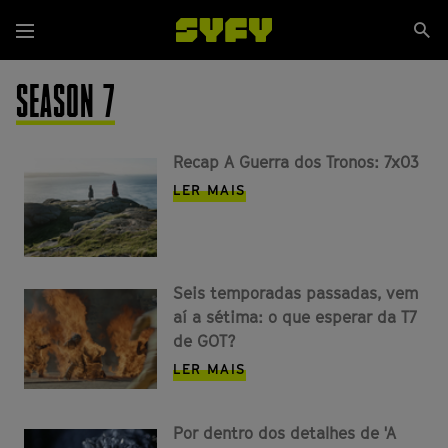
Passar
Se
para
Menu
si
o
conteúdo
SEASON 7
principal
Recap A Guerra dos Tronos: 7x03
LER MAIS
Seis temporadas passadas, vem
aí a sétima: o que esperar da T7
de GOT?
LER MAIS
Por dentro dos detalhes de 'A