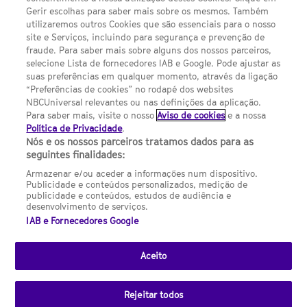
Gerir escolhas para saber mais sobre os mesmos. Também
Termos E Condições
utilizaremos outros Cookies que são essenciais para o nosso
site e Serviços, incluindo para segurança e prevenção de
FILMES
fraude. Para saber mais sobre alguns dos nossos parceiros,
selecione Lista de fornecedores IAB e Google. Pode ajustar as
suas preferências em qualquer momento, através da ligação
UMA DIVISÃO DA NBCUNIVERSAL
“Preferências de cookies” no rodapé dos websites
NBCUniversal relevantes ou nas definições da aplicação.
Para saber mais, visite o nosso
Aviso de cookies
e a nossa
Contact us by email: contact.SYFYPortugal@ncbuni.com
Política de Privacidade
.
Nós e os nossos parceiros tratamos dados para as
NBC Universal Global Networks España S.L.U. is wholly owned
seguintes finalidades:
by Universal Studios International BV
Armazenar e/ou aceder a informações num dispositivo.
Publicidade e conteúdos personalizados, medição de
NBC Universal Global Networks, S.L.U. Paseo de la Castellana,
publicidade e conteúdos, estudos de audiência e
95. Planta 10 Edificio Torre Europa 28046 Madrid B-82227893
desenvolvimento de serviços.
IAB e Fornecedores Google
SYFY Portugal is subject to Spanish jurisdiction and regulated
by the National Commission on Competition & Markets
(CNMC).
Aceito
Channel
SCI FI Slovenija
SCI FI Србија
SYFY España
SYFY France
SYFY
sites
Rejeitar todos
Portugal
SYFY USA