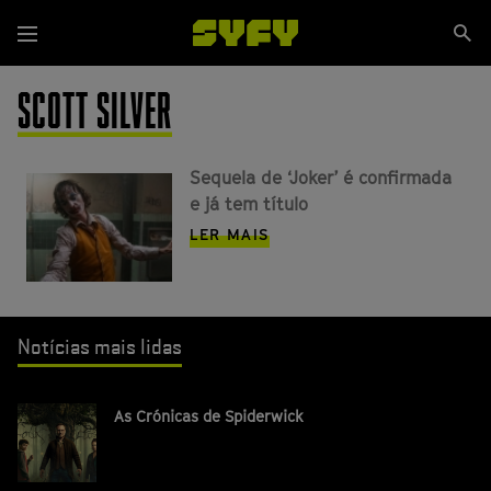
Passar
Se
para
Menu
si
o
conteúdo
SCOTT SILVER
principal
Sequela de ‘Joker’ é confirmada
e já tem título
LER MAIS
Notícias mais lidas
As Crónicas de Spiderwick