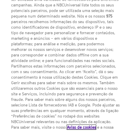
campanhas. Ainda que a NBCUniversal liste todos os seus
potenciais parceiros, pode ser utilizada uma seleção mais
pequena num determinado website. Nós e os nossos
975
parceiros recolhemos informações do seu dispositivo, tais
FACEBOOK
YOUTUBE
INSTAGRAM
SEGUE-NOS
como identificadores de dispositivo, endereço IP e o seu
TWITTER
tipo de navegador para personalizar e fornecer conteúdos,
LINKS ÚTEIS
marketing e anúncios – em vários dispositivos e
plataformas; para análise e medição, para podermos
melhorar os nossos serviços e desenvolver novos serviços;
para corresponder e combinar dados offline com a sua
Escolhas de Anúncios
atividade online; e para funcionalidades nas redes sociais.
Política de privacidade
Partilhamos estas informações com parceiros selecionados,
com o seu consentimento. Ao clicar em “Aceito”, dá o seu
Sobre nós
consentimento à nossa utilização destes Cookies. Clique em
Gerir escolhas para saber mais sobre os mesmos. Também
Termos E Condições
utilizaremos outros Cookies que são essenciais para o nosso
site e Serviços, incluindo para segurança e prevenção de
FILMES
fraude. Para saber mais sobre alguns dos nossos parceiros,
selecione Lista de fornecedores IAB e Google. Pode ajustar as
suas preferências em qualquer momento, através da ligação
UMA DIVISÃO DA NBCUNIVERSAL
“Preferências de cookies” no rodapé dos websites
NBCUniversal relevantes ou nas definições da aplicação.
Para saber mais, visite o nosso
Aviso de cookies
e a nossa