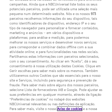
campanhas. Ainda que a NBCUniversal liste todos os seus
potenciais parceiros, pode ser utilizada uma seleção mais
pequena num determinado website. Nós e os nossos
973
parceiros recolhemos informações do seu dispositivo, tais
FACEBOOK
YOUTUBE
INSTAGRAM
SEGUE-NOS
como identificadores de dispositivo, endereço IP e o seu
TWITTER
tipo de navegador para personalizar e fornecer conteúdos,
LINKS ÚTEIS
marketing e anúncios – em vários dispositivos e
plataformas; para análise e medição, para podermos
melhorar os nossos serviços e desenvolver novos serviços;
Escolhas de Anúncios
para corresponder e combinar dados offline com a sua
atividade online; e para funcionalidades nas redes sociais.
Política de privacidade
Partilhamos estas informações com parceiros selecionados,
com o seu consentimento. Ao clicar em “Aceito”, dá o seu
Sobre nós
consentimento à nossa utilização destes Cookies. Clique em
Gerir escolhas para saber mais sobre os mesmos. Também
Termos E Condições
utilizaremos outros Cookies que são essenciais para o nosso
site e Serviços, incluindo para segurança e prevenção de
FILMES
fraude. Para saber mais sobre alguns dos nossos parceiros,
selecione Lista de fornecedores IAB e Google. Pode ajustar as
suas preferências em qualquer momento, através da ligação
UMA DIVISÃO DA NBCUNIVERSAL
“Preferências de cookies” no rodapé dos websites
NBCUniversal relevantes ou nas definições da aplicação.
Para saber mais, visite o nosso
Aviso de cookies
e a nossa