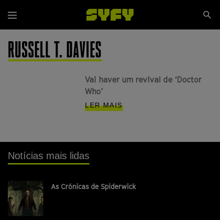
Passar
Se
para
Menu
si
o
conteúdo
RUSSELL T. DAVIES
principal
Vai haver um revival de ‘Doctor
Who’
LER MAIS
Notícias mais lidas
As Crónicas de Spiderwick