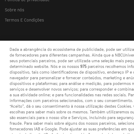
Sobre nós
Termos E Condições
Dada a abrangência do ecossistema de publicidade, pode ser utili
de fornecedores para diferentes campanhas. Ainda que a NBCUnivers
seus potenciais parceiros, pode ser utilizada uma seleção mais pe
determinado website. Nós e os nossos
975
parceiros recolhemos inf
dispositivo, tais como identificadores de dispositivo, endereço IP e 
navegador para personalizar e fornecer conteúdos, marketing e anú
dispositivos e plataformas; para análise e medição, para podermos 
serviços e desenvolver novos serviços; para corresponder e combina
a sua atividade online; e para funcionalidades nas redes sociais. Pa
informações com parceiros selecionados, com o seu consentimento. 
“Aceito”, dá o seu consentimento à nossa utilização destes Cookies.
escolhas para saber mais sobre os mesmos. Também utilizaremos ou
são essenciais para o nosso site e Serviços, incluindo para seguran
fraude. Para saber mais sobre alguns dos nossos parceiros, selecione
fornecedores IAB e Google. Pode ajustar as suas preferências em q