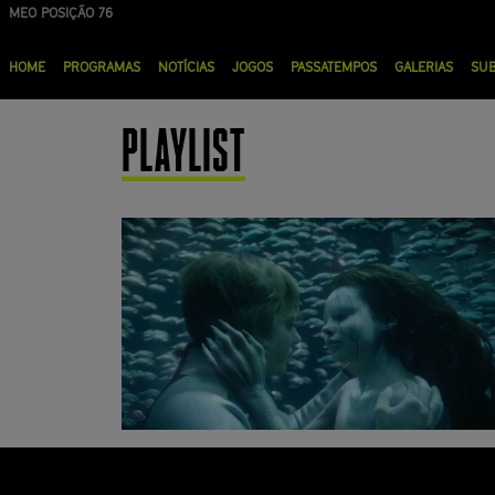
Passar
MEO POSIÇÃO 76
para
Menu
o
HOME
PROGRAMAS
NOTÍCIAS
JOGOS
PASSATEMPOS
GALERIAS
SU
principal
conteúdo
principal
PLAYLIST