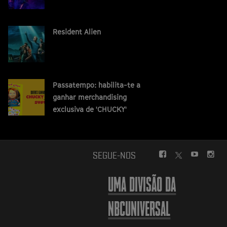
Resident Alien
Passatempo: habilita-te a
ganhar merchandising
exclusiva de 'CHUCKY'
FACEBOOK
YOUTUBE
INS
SEGUE-NOS
TWITTER
UMA DIVISÃO DA
NBCUNIVERSAL