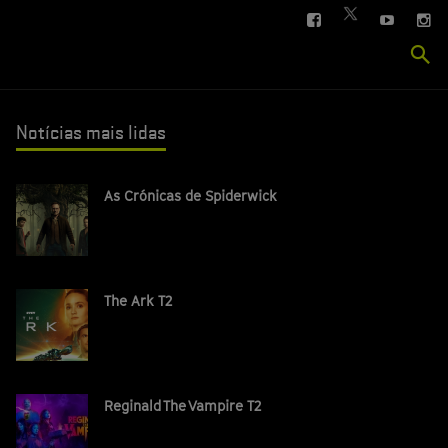
FACEBOOK
YOUTUBE
IN
TWITTER
Se
si
Notícias mais lidas
As Crónicas de Spiderwick
The Ark T2
Reginald The Vampire T2