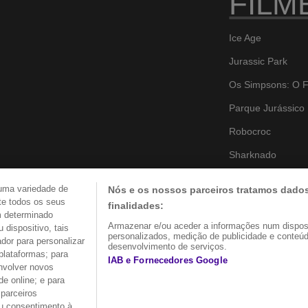
FILM
Ice Age
Jurassic Park
Os Simpsons: O F
Parque Jurássico I
Robocroc
Sharknado
Sharknado 2
 uma variedade de
Nós e os nossos parceiros tratamos dados
Sharknado 3
te todos os seus
finalidades:
m determinado
Sharknado 4: The
Armazenar e/ou aceder a informações num disposi
dispositivo, tais
personalizados, medição de publicidade e conteúd
dor para personalizar
desenvolvimento de serviços.
The Happening
plataformas; para
IAB e Fornecedores Google
nvolver novos
The X Files
de online; e para
parceiros
Serenity
eu consentimento à