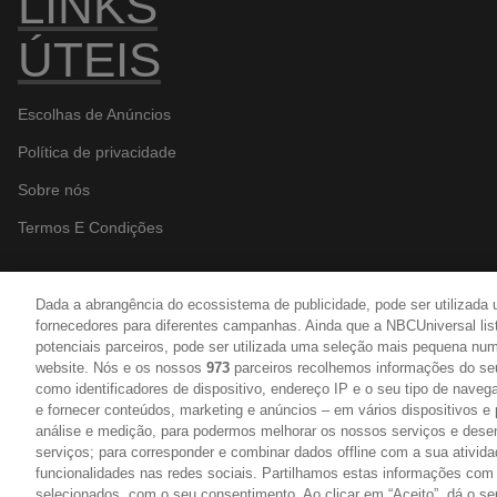
LINKS
ÚTEIS
Escolhas de Anúncios
Política de privacidade
Sobre nós
Termos E Condições
Dada a abrangência do ecossistema de publicidade, pode ser utilizada
fornecedores para diferentes campanhas. Ainda que a NBCUniversal lis
potenciais parceiros, pode ser utilizada uma seleção mais pequena nu
website. Nós e os nossos
973
parceiros recolhemos informações do seu 
como identificadores de dispositivo, endereço IP e o seu tipo de navega
e fornecer conteúdos, marketing e anúncios – em vários dispositivos e 
análise e medição, para podermos melhorar os nossos serviços e dese
serviços; para corresponder e combinar dados offline com a sua ativida
funcionalidades nas redes sociais. Partilhamos estas informações com 
selecionados, com o seu consentimento. Ao clicar em “Aceito”, dá o s