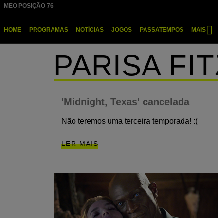
Passar
MEO POSIÇÃO 76
NOS POSIÇÃO 90
para
Menu
o
HOME
PROGRAMAS
NOTÍCIAS
JOGOS
PASSATEMPOS
MAIS
principal
conteúdo
principal
PARISA FI
'Midnight, Texas' cancelada
Não teremos uma terceira temporada! :(
LER MAIS