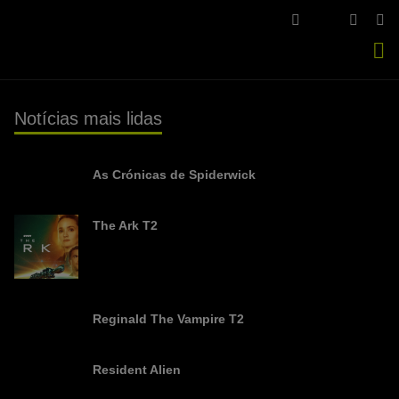
FACEBOOK
YOUTU
IN
TWITTER
Se
si
Notícias mais lidas
As Crónicas de Spiderwick
The Ark T2
Reginald The Vampire T2
Resident Alien