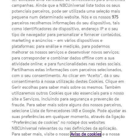
campanhas. Ainda que a NBCUniversal liste todos os seus
potenciais parceiros, pode ser utilizada uma seleção mais
pequena num determinado website. Nós e os nossos
975
parceiros recolhemos informações do seu dispositivo, tais
FACEBOOK
YOUTUBE
INSTAGRAM
SEGUE-NOS
como identificadores de dispositivo, endereço IP e o seu
TWITTER
tipo de navegador para personalizar e fornecer conteúdos,
LINKS ÚTEIS
marketing e anúncios – em vários dispositivos e
plataformas; para análise e medição, para podermos
melhorar os nossos serviços e desenvolver novos serviços;
para corresponder e combinar dados offline com a sua
Escolhas de Anúncios
atividade online; e para funcionalidades nas redes sociais.
Política de privacidade
Partilhamos estas informações com parceiros selecionados,
com o seu consentimento. Ao clicar em “Aceito”, dá o seu
Sobre nós
consentimento à nossa utilização destes Cookies. Clique em
Gerir escolhas para saber mais sobre os mesmos. Também
Termos E Condições
utilizaremos outros Cookies que são essenciais para o nosso
site e Serviços, incluindo para segurança e prevenção de
FILMES
fraude. Para saber mais sobre alguns dos nossos parceiros,
selecione Lista de fornecedores IAB e Google. Pode ajustar as
suas preferências em qualquer momento, através da ligação
UMA DIVISÃO DA NBCUNIVERSAL
“Preferências de cookies” no rodapé dos websites
NBCUniversal relevantes ou nas definições da aplicação.
Para saber mais, visite o nosso
Aviso de cookies
e a nossa