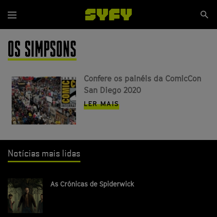
Passar
Se
para
Menu
si
o
conteúdo
OS SIMPSONS
principal
Confere os painéis da ComicCon
San Diego 2020
LER MAIS
Notícias mais lidas
As Crónicas de Spiderwick