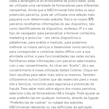
Dada a abrangência do ecossistema de publicidade, pode
ser utilizada uma variedade de fornecedores para diferentes
campanhas. Ainda que a NBCUniversal liste todos os seus
potenciais parceiros, pode ser utilizada uma seleção mais
pequena num determinado website. Nós e os nossos
975
parceiros recolhemos informações do seu dispositivo, tais
FACEBOOK
YOUTUBE
INSTAGRAM
SEGUE-NOS
como identificadores de dispositivo, endereço IP e o seu
TWITTER
tipo de navegador para personalizar e fornecer conteúdos,
LINKS ÚTEIS
marketing e anúncios – em vários dispositivos e
plataformas; para análise e medição, para podermos
melhorar os nossos serviços e desenvolver novos serviços;
para corresponder e combinar dados offline com a sua
Escolhas de Anúncios
atividade online; e para funcionalidades nas redes sociais.
Política de privacidade
Partilhamos estas informações com parceiros selecionados,
com o seu consentimento. Ao clicar em “Aceito”, dá o seu
Sobre nós
consentimento à nossa utilização destes Cookies. Clique em
Gerir escolhas para saber mais sobre os mesmos. Também
Termos E Condições
utilizaremos outros Cookies que são essenciais para o nosso
site e Serviços, incluindo para segurança e prevenção de
FILMES
fraude. Para saber mais sobre alguns dos nossos parceiros,
selecione Lista de fornecedores IAB e Google. Pode ajustar as
suas preferências em qualquer momento, através da ligação
UMA DIVISÃO DA NBCUNIVERSAL
“Preferências de cookies” no rodapé dos websites
NBCUniversal relevantes ou nas definições da aplicação.