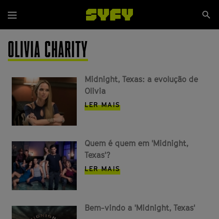
Passar
Se
para
Menu
si
o
conteúdo
OLIVIA CHARITY
principal
Midnight, Texas: a evolução de
Olivia
LER MAIS
Quem é quem em 'Midnight,
Texas'?
LER MAIS
Bem-vindo a 'Midnight, Texas'