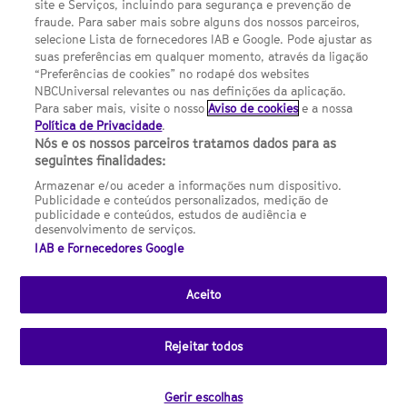
site e Serviços, incluindo para segurança e prevenção de
FILMES
fraude. Para saber mais sobre alguns dos nossos parceiros,
selecione Lista de fornecedores IAB e Google. Pode ajustar as
suas preferências em qualquer momento, através da ligação
UMA DIVISÃO DA NBCUNIVERSAL
“Preferências de cookies” no rodapé dos websites
NBCUniversal relevantes ou nas definições da aplicação.
Para saber mais, visite o nosso
Aviso de cookies
e a nossa
Contact us by email: contact.SYFYPortugal@ncbuni.com
Política de Privacidade
.
Nós e os nossos parceiros tratamos dados para as
NBC Universal Global Networks España S.L.U. is wholly owned
seguintes finalidades:
by Universal Studios International BV
Armazenar e/ou aceder a informações num dispositivo.
Publicidade e conteúdos personalizados, medição de
NBC Universal Global Networks, S.L.U. Paseo de la Castellana,
publicidade e conteúdos, estudos de audiência e
95. Planta 10 Edificio Torre Europa 28046 Madrid B-82227893
desenvolvimento de serviços.
IAB e Fornecedores Google
SYFY Portugal is subject to Spanish jurisdiction and regulated
by the National Commission on Competition & Markets
(CNMC).
Aceito
Channel
SCI FI Slovenija
SCI FI Србија
SYFY España
SYFY France
SYFY
sites
Rejeitar todos
Portugal
SYFY USA
© 2026 NBC Universal Global Networks España S.L.U. All rights
Gerir escolhas
reserved.