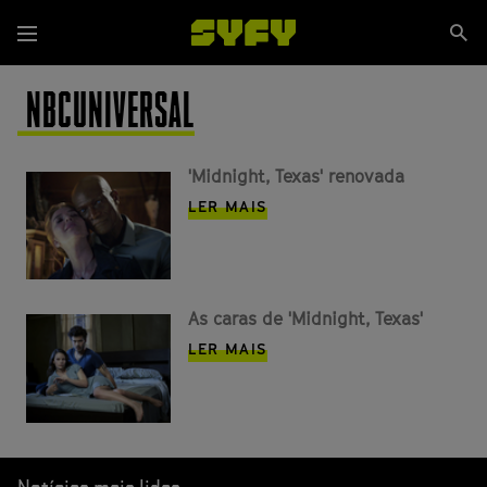
Passar
Se
para
Menu
si
o
conteúdo
NBCUNIVERSAL
principal
'Midnight, Texas' renovada
LER MAIS
As caras de 'Midnight, Texas'
LER MAIS