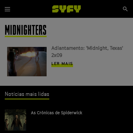
Passar
Se
para
Menu
si
o
conteúdo
MIDNIGHTERS
principal
Adiantamento: 'Midnight, Texas'
2x09
LER MAIS
Notícias mais lidas
As Crónicas de Spiderwick