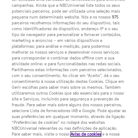
campanhas. Ainda que a NBCUniversal liste todos os seus
potenciais parceiros, pode ser utilizada uma seleção mais
pequena num determinado website. Nós e os nossos
975
parceiros recolhemos informações do seu dispositivo, tais
FACEBOOK
YOUTUBE
INSTAGRAM
SEGUE-NOS
como identificadores de dispositivo, endereço IP e o seu
TWITTER
tipo de navegador para personalizar e fornecer conteúdos,
LINKS ÚTEIS
marketing e anúncios – em vários dispositivos e
plataformas; para análise e medição, para podermos
melhorar os nossos serviços e desenvolver novos serviços;
para corresponder e combinar dados offline com a sua
Escolhas de Anúncios
atividade online; e para funcionalidades nas redes sociais.
Política de privacidade
Partilhamos estas informações com parceiros selecionados,
com o seu consentimento. Ao clicar em “Aceito”, dá o seu
Sobre nós
consentimento à nossa utilização destes Cookies. Clique em
Gerir escolhas para saber mais sobre os mesmos. Também
Termos E Condições
utilizaremos outros Cookies que são essenciais para o nosso
site e Serviços, incluindo para segurança e prevenção de
FILMES
fraude. Para saber mais sobre alguns dos nossos parceiros,
selecione Lista de fornecedores IAB e Google. Pode ajustar as
suas preferências em qualquer momento, através da ligação
UMA DIVISÃO DA NBCUNIVERSAL
“Preferências de cookies” no rodapé dos websites
NBCUniversal relevantes ou nas definições da aplicação.
Para saber mais, visite o nosso
Aviso de cookies
e a nossa