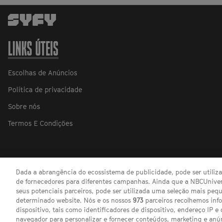
LINKS ÚTEIS
Escolhas de Anúncios
Política de privacidade
Sobre nós
Termos E Condições
Dada a abrangência do ecossistema de publicidade, pode ser utili
de fornecedores para diferentes campanhas. Ainda que a NBCUnivers
seus potenciais parceiros, pode ser utilizada uma seleção mais pe
determinado website. Nós e os nossos
973
parceiros recolhemos inf
dispositivo, tais como identificadores de dispositivo, endereço IP e 
navegador para personalizar e fornecer conteúdos, marketing e anú