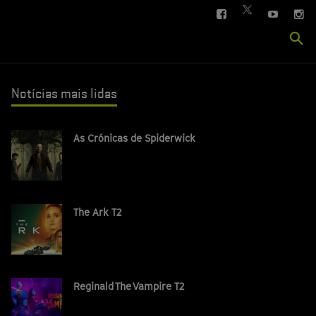
FACEBOOK
YOUTUBE
IN
TWITTER
Se
si
Notícias mais lidas
As Crónicas de Spiderwick
The Ark T2
Reginald The Vampire T2