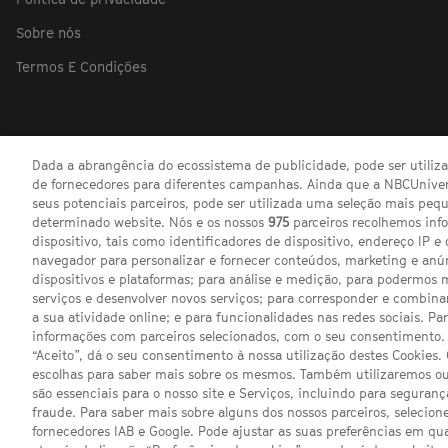
Sobre nós
Termos E Condições
Dada a abrangência do ecossistema de publicidade, pode ser utili
de fornecedores para diferentes campanhas. Ainda que a NBCUnivers
seus potenciais parceiros, pode ser utilizada uma seleção mais pe
determinado website. Nós e os nossos
975
parceiros recolhemos inf
dispositivo, tais como identificadores de dispositivo, endereço IP e 
navegador para personalizar e fornecer conteúdos, marketing e anú
dispositivos e plataformas; para análise e medição, para podermos 
serviços e desenvolver novos serviços; para corresponder e combina
a sua atividade online; e para funcionalidades nas redes sociais. Pa
informações com parceiros selecionados, com o seu consentimento. 
“Aceito”, dá o seu consentimento à nossa utilização destes Cookies.
escolhas para saber mais sobre os mesmos. Também utilizaremos ou
são essenciais para o nosso site e Serviços, incluindo para seguran
fraude. Para saber mais sobre alguns dos nossos parceiros, selecione
fornecedores IAB e Google. Pode ajustar as suas preferências em q