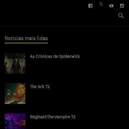
FACEBOOK
YOUTUBE
IN
TWITTER
Se
si
Notícias mais lidas
As Crónicas de Spiderwick
The Ark T2
Reginald The Vampire T2