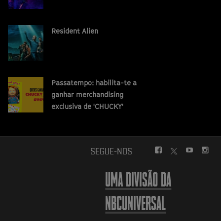
Resident Alien
Passatempo: habilita-te a
ganhar merchandising
exclusiva de 'CHUCKY'
FACEBOOK
YOUTUBE
INS
SEGUE-NOS
TWITTER
UMA DIVISÃO DA
NBCUNIVERSAL