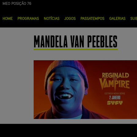
Passar
MEO POSIÇÃO 76
para
Menu
o
HOME
PROGRAMAS
NOTÍCIAS
JOGOS
PASSATEMPOS
GALERIAS
SU
principal
conteúdo
principal
MANDELA VAN PEEBLES