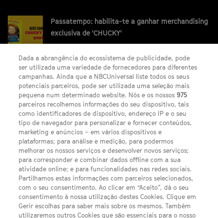
Passatempo: habilita-te a ganhar merchandising
exclusiva de 'CHUCKY'
Dada a abrangência do ecossistema de publicidade, pode
ser utilizada uma variedade de fornecedores para diferentes
campanhas. Ainda que a NBCUniversal liste todos os seus
potenciais parceiros, pode ser utilizada uma seleção mais
pequena num determinado website. Nós e os nossos
975
parceiros recolhemos informações do seu dispositivo, tais
FACEBOOK
YOUTUBE
INSTAGRAM
SEGUE-NOS
como identificadores de dispositivo, endereço IP e o seu
TWITTER
tipo de navegador para personalizar e fornecer conteúdos,
LINKS ÚTEIS
marketing e anúncios – em vários dispositivos e
plataformas; para análise e medição, para podermos
melhorar os nossos serviços e desenvolver novos serviços;
para corresponder e combinar dados offline com a sua
Escolhas de Anúncios
atividade online; e para funcionalidades nas redes sociais.
Política de privacidade
Partilhamos estas informações com parceiros selecionados,
com o seu consentimento. Ao clicar em “Aceito”, dá o seu
Sobre nós
consentimento à nossa utilização destes Cookies. Clique em
Gerir escolhas para saber mais sobre os mesmos. Também
Termos E Condições
utilizaremos outros Cookies que são essenciais para o nosso