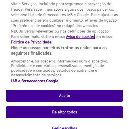
site e Serviços, incluindo para segurança e prevenção de
FILMES
fraude. Para saber mais sobre alguns dos nossos parceiros,
selecione Lista de fornecedores IAB e Google. Pode ajustar as
suas preferências em qualquer momento, através da ligação
UMA DIVISÃO DA NBCUNIVERSAL
“Preferências de cookies” no rodapé dos websites
NBCUniversal relevantes ou nas definições da aplicação.
Para saber mais, visite o nosso
Aviso de cookies
e a nossa
Contact us by email: contact.SYFYPortugal@ncbuni.com
Política de Privacidade
.
Nós e os nossos parceiros tratamos dados para as
NBC Universal Global Networks España S.L.U. is wholly owned
seguintes finalidades:
by Universal Studios International BV
Armazenar e/ou aceder a informações num dispositivo.
Publicidade e conteúdos personalizados, medição de
NBC Universal Global Networks, S.L.U. Paseo de la Castellana,
publicidade e conteúdos, estudos de audiência e
95. Planta 10 Edificio Torre Europa 28046 Madrid B-82227893
desenvolvimento de serviços.
IAB e Fornecedores Google
SYFY Portugal is subject to Spanish jurisdiction and regulated
by the National Commission on Competition & Markets
(CNMC).
Aceito
Channel
SCI FI Slovenija
SCI FI Србија
SYFY España
SYFY France
SYFY
sites
Rejeitar todos
Portugal
SYFY USA
© 2026 NBC Universal Global Networks España S.L.U. All rights
Gerir escolhas