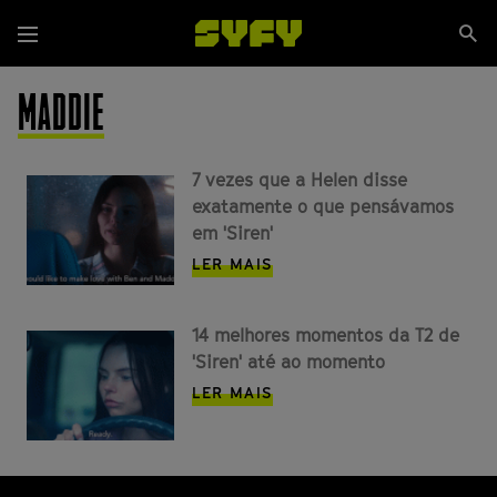
Passar
Se
para
Menu
si
o
conteúdo
MADDIE
principal
7 vezes que a Helen disse
exatamente o que pensávamos
em 'Siren'
LER MAIS
14 melhores momentos da T2 de
'Siren' até ao momento
LER MAIS