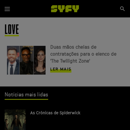
Passar
Se
para
Menu
si
o
conteúdo
LOVE
principal
Duas mãos cheias de
contratações para o elenco de
'The Twilight Zone'
LER MAIS
Notícias mais lidas
As Crónicas de Spiderwick