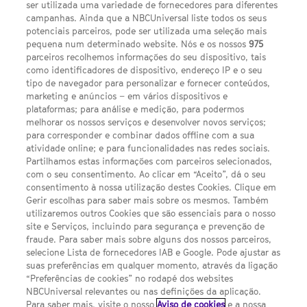
ser utilizada uma variedade de fornecedores para diferentes
campanhas. Ainda que a NBCUniversal liste todos os seus
potenciais parceiros, pode ser utilizada uma seleção mais
pequena num determinado website. Nós e os nossos
975
parceiros recolhemos informações do seu dispositivo, tais
FACEBOOK
YOUTUBE
INSTAGRAM
SEGUE-NOS
como identificadores de dispositivo, endereço IP e o seu
TWITTER
tipo de navegador para personalizar e fornecer conteúdos,
LINKS ÚTEIS
marketing e anúncios – em vários dispositivos e
plataformas; para análise e medição, para podermos
melhorar os nossos serviços e desenvolver novos serviços;
Escolhas de Anúncios
para corresponder e combinar dados offline com a sua
atividade online; e para funcionalidades nas redes sociais.
Política de privacidade
Partilhamos estas informações com parceiros selecionados,
com o seu consentimento. Ao clicar em “Aceito”, dá o seu
Sobre nós
consentimento à nossa utilização destes Cookies. Clique em
Gerir escolhas para saber mais sobre os mesmos. Também
Termos E Condições
utilizaremos outros Cookies que são essenciais para o nosso
site e Serviços, incluindo para segurança e prevenção de
FILMES
fraude. Para saber mais sobre alguns dos nossos parceiros,
selecione Lista de fornecedores IAB e Google. Pode ajustar as
suas preferências em qualquer momento, através da ligação
UMA DIVISÃO DA NBCUNIVERSAL
“Preferências de cookies” no rodapé dos websites
NBCUniversal relevantes ou nas definições da aplicação.
Para saber mais, visite o nosso
Aviso de cookies
e a nossa