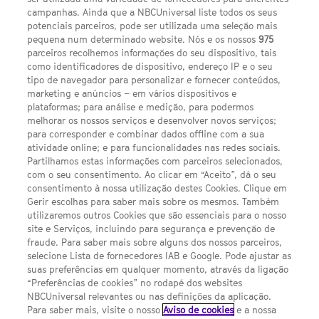
campanhas. Ainda que a NBCUniversal liste todos os seus
potenciais parceiros, pode ser utilizada uma seleção mais
pequena num determinado website. Nós e os nossos
975
parceiros recolhemos informações do seu dispositivo, tais
FACEBOOK
YOUTUBE
INSTAGRAM
SEGUE-NOS
como identificadores de dispositivo, endereço IP e o seu
TWITTER
tipo de navegador para personalizar e fornecer conteúdos,
LINKS ÚTEIS
marketing e anúncios – em vários dispositivos e
plataformas; para análise e medição, para podermos
melhorar os nossos serviços e desenvolver novos serviços;
para corresponder e combinar dados offline com a sua
Escolhas de Anúncios
atividade online; e para funcionalidades nas redes sociais.
Política de privacidade
Partilhamos estas informações com parceiros selecionados,
com o seu consentimento. Ao clicar em “Aceito”, dá o seu
Sobre nós
consentimento à nossa utilização destes Cookies. Clique em
Gerir escolhas para saber mais sobre os mesmos. Também
Termos E Condições
utilizaremos outros Cookies que são essenciais para o nosso
site e Serviços, incluindo para segurança e prevenção de
FILMES
fraude. Para saber mais sobre alguns dos nossos parceiros,
selecione Lista de fornecedores IAB e Google. Pode ajustar as
suas preferências em qualquer momento, através da ligação
UMA DIVISÃO DA NBCUNIVERSAL
“Preferências de cookies” no rodapé dos websites
NBCUniversal relevantes ou nas definições da aplicação.
Para saber mais, visite o nosso
Aviso de cookies
e a nossa