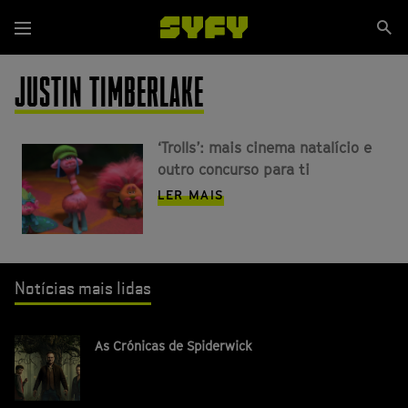
Passar
Se
para
Menu
si
o
conteúdo
JUSTIN TIMBERLAKE
principal
‘Trolls’: mais cinema natalício e
outro concurso para ti
LER MAIS
Notícias mais lidas
As Crónicas de Spiderwick