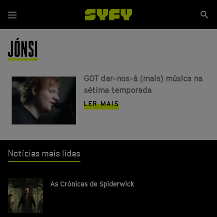
Passar
Se
para
Menu
si
o
conteúdo
JÓNSI
principal
GOT dar-nos-á (mais) música na
sétima temporada
LER MAIS
Notícias mais lidas
As Crónicas de Spiderwick