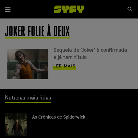
Passar
Se
para
Menu
si
o
conteúdo
JOKER FOLIE À DEUX
principal
Sequela de ‘Joker’ é confirmada
e já tem título
LER MAIS
Notícias mais lidas
As Crónicas de Spiderwick