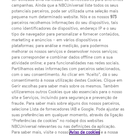
campanhas. Ainda que a NBCUniversal liste todos os seus
potenciais parceiros, pode ser utilizada uma seleção mais
pequena num determinado website. Nós e os nossos
973
parceiros recolhemos informações do seu dispositivo, tais
FACEBOOK
YOUTUBE
INSTAGRAM
SEGUE-NOS
como identificadores de dispositivo, endereço IP e o seu
TWITTER
tipo de navegador para personalizar e fornecer conteúdos,
LINKS ÚTEIS
marketing e anúncios – em vários dispositivos e
plataformas; para análise e medição, para podermos
melhorar os nossos serviços e desenvolver novos serviços;
para corresponder e combinar dados offline com a sua
Escolhas de Anúncios
atividade online; e para funcionalidades nas redes sociais.
Política de privacidade
Partilhamos estas informações com parceiros selecionados,
com o seu consentimento. Ao clicar em “Aceito”, dá o seu
Sobre nós
consentimento à nossa utilização destes Cookies. Clique em
Gerir escolhas para saber mais sobre os mesmos. Também
Termos E Condições
utilizaremos outros Cookies que são essenciais para o nosso
site e Serviços, incluindo para segurança e prevenção de
FILMES
fraude. Para saber mais sobre alguns dos nossos parceiros,
selecione Lista de fornecedores IAB e Google. Pode ajustar as
suas preferências em qualquer momento, através da ligação
UMA DIVISÃO DA NBCUNIVERSAL
“Preferências de cookies” no rodapé dos websites
NBCUniversal relevantes ou nas definições da aplicação.
Para saber mais, visite o nosso
Aviso de cookies
e a nossa