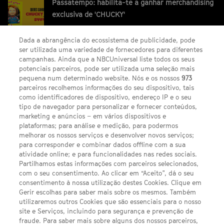
Passatempo: habilita-te a ganhar merchandising
exclusiva de 'CHUCKY'
Dada a abrangência do ecossistema de publicidade, pode
ser utilizada uma variedade de fornecedores para diferentes
campanhas. Ainda que a NBCUniversal liste todos os seus
potenciais parceiros, pode ser utilizada uma seleção mais
pequena num determinado website. Nós e os nossos
973
parceiros recolhemos informações do seu dispositivo, tais
FACEBOOK
YOUTUBE
INSTAGRAM
SEGUE-NOS
como identificadores de dispositivo, endereço IP e o seu
TWITTER
tipo de navegador para personalizar e fornecer conteúdos,
LINKS ÚTEIS
marketing e anúncios – em vários dispositivos e
plataformas; para análise e medição, para podermos
melhorar os nossos serviços e desenvolver novos serviços;
Escolhas de Anúncios
para corresponder e combinar dados offline com a sua
atividade online; e para funcionalidades nas redes sociais.
Política de privacidade
Partilhamos estas informações com parceiros selecionados,
com o seu consentimento. Ao clicar em “Aceito”, dá o seu
Sobre nós
consentimento à nossa utilização destes Cookies. Clique em
Gerir escolhas para saber mais sobre os mesmos. Também
Termos E Condições
utilizaremos outros Cookies que são essenciais para o nosso
site e Serviços, incluindo para segurança e prevenção de
FILMES
fraude. Para saber mais sobre alguns dos nossos parceiros,