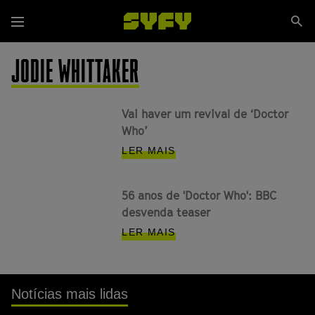
Passar
Se
para
Menu
si
o
conteúdo
JODIE WHITTAKER
principal
Vai haver um revival de ‘Doctor
Who’
LER MAIS
56 anos de 'Doctor Who': BBC
desvenda teaser
LER MAIS
Notícias mais lidas