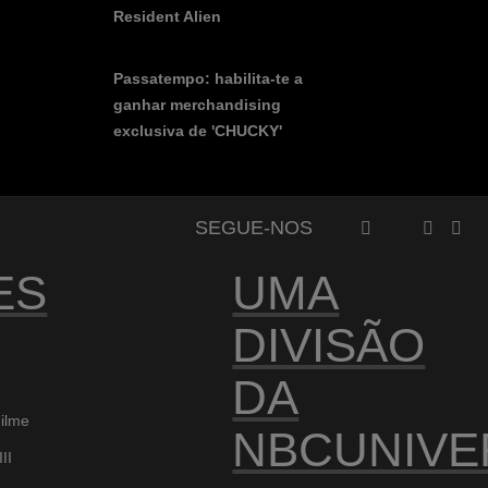
Resident Alien
Passatempo: habilita-te a
ganhar merchandising
exclusiva de 'CHUCKY'
SEGUE-NOS
FACEBOOK
YOUTUB
INS
TWITTER
ES
UMA
DIVISÃO
DA
ilme
NBCUNIVE
II