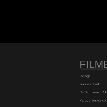
FILM
Ice Age
Jurassic Park
Os Simpsons: O F
Parque Jurássico I