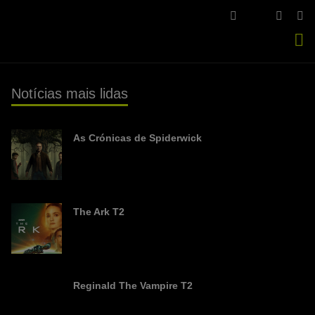
FACEBOOK
YOUTU
IN
TWITTER
Se
si
Notícias mais lidas
As Crónicas de Spiderwick
The Ark T2
Reginald The Vampire T2