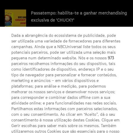
Passatempo: habilita-te a ganhar merchandising
exclusiva de 'CHUCKY'
Dada a abrangência do ecossistema de publicidade, pode
ser utilizada uma variedade de fornecedores para diferentes
campanhas. Ainda que a NBCUniversal liste todos os seus
potenciais parceiros, pode ser utilizada uma seleção mais
pequena num determinado website. Nós e os nossos
973
parceiros recolhemos informações do seu dispositivo, tais
FACEBOOK
YOUTUBE
INSTAGRAM
SEGUE-NOS
como identificadores de dispositivo, endereço IP e o seu
TWITTER
tipo de navegador para personalizar e fornecer conteúdos,
LINKS ÚTEIS
marketing e anúncios – em vários dispositivos e
plataformas; para análise e medição, para podermos
melhorar os nossos serviços e desenvolver novos serviços;
para corresponder e combinar dados offline com a sua
Escolhas de Anúncios
atividade online; e para funcionalidades nas redes sociais.
Política de privacidade
Partilhamos estas informações com parceiros selecionados,
com o seu consentimento. Ao clicar em “Aceito”, dá o seu
Sobre nós
consentimento à nossa utilização destes Cookies. Clique em
Gerir escolhas para saber mais sobre os mesmos. Também
Termos E Condições
utilizaremos outros Cookies que são essenciais para o nosso