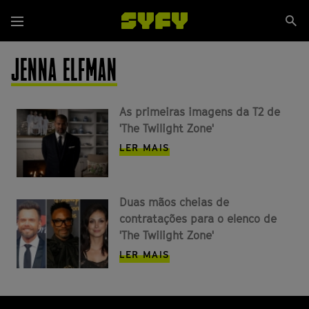
Passar
Se
para
Menu
si
o
conteúdo
JENNA ELFMAN
principal
As primeiras imagens da T2 de
'The Twilight Zone'
LER MAIS
Duas mãos cheias de
contratações para o elenco de
'The Twilight Zone'
LER MAIS