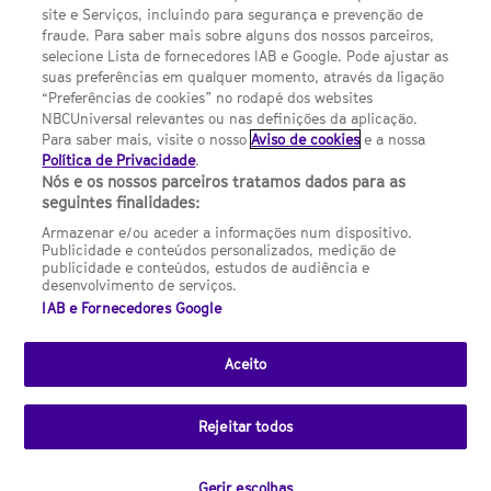
site e Serviços, incluindo para segurança e prevenção de
FILMES
fraude. Para saber mais sobre alguns dos nossos parceiros,
selecione Lista de fornecedores IAB e Google. Pode ajustar as
suas preferências em qualquer momento, através da ligação
UMA DIVISÃO DA NBCUNIVERSAL
“Preferências de cookies” no rodapé dos websites
NBCUniversal relevantes ou nas definições da aplicação.
Para saber mais, visite o nosso
Aviso de cookies
e a nossa
Contact us by email: contact.SYFYPortugal@ncbuni.com
Política de Privacidade
.
Nós e os nossos parceiros tratamos dados para as
NBC Universal Global Networks España S.L.U. is wholly owned
seguintes finalidades:
by Universal Studios International BV
Armazenar e/ou aceder a informações num dispositivo.
Publicidade e conteúdos personalizados, medição de
NBC Universal Global Networks, S.L.U. Paseo de la Castellana,
publicidade e conteúdos, estudos de audiência e
95. Planta 10 Edificio Torre Europa 28046 Madrid B-82227893
desenvolvimento de serviços.
IAB e Fornecedores Google
SYFY Portugal is subject to Spanish jurisdiction and regulated
by the National Commission on Competition & Markets
(CNMC).
Aceito
Channel
SCI FI Slovenija
SCI FI Србија
SYFY España
SYFY France
SYFY
sites
Rejeitar todos
Portugal
SYFY USA
© 2026 NBC Universal Global Networks España S.L.U. All rights
Gerir escolhas