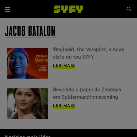
Passar
Se
para
Menu
si
o
conteúdo
JACOB BATALON
principal
'Reginald, the Vampire', a nova
série do teu SYFY
LER MAIS
Revelado o papel de Zendaya
em Spiderman:Homecoming
LER MAIS