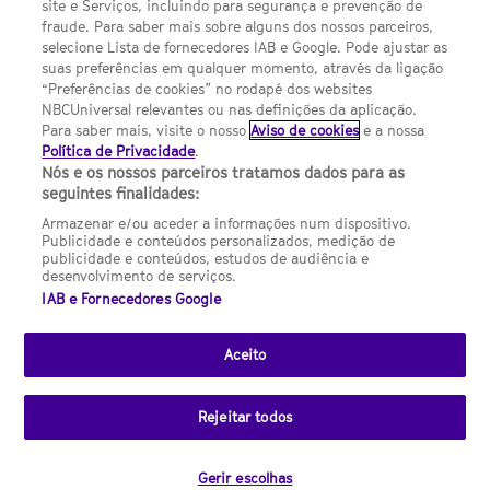
site e Serviços, incluindo para segurança e prevenção de
FILMES
fraude. Para saber mais sobre alguns dos nossos parceiros,
selecione Lista de fornecedores IAB e Google. Pode ajustar as
suas preferências em qualquer momento, através da ligação
UMA DIVISÃO DA NBCUNIVERSAL
“Preferências de cookies” no rodapé dos websites
NBCUniversal relevantes ou nas definições da aplicação.
Para saber mais, visite o nosso
Aviso de cookies
e a nossa
Contact us by email: contact.SYFYPortugal@ncbuni.com
Política de Privacidade
.
Nós e os nossos parceiros tratamos dados para as
NBC Universal Global Networks España S.L.U. is wholly owned
seguintes finalidades:
by Universal Studios International BV
Armazenar e/ou aceder a informações num dispositivo.
Publicidade e conteúdos personalizados, medição de
NBC Universal Global Networks, S.L.U. Paseo de la Castellana,
publicidade e conteúdos, estudos de audiência e
95. Planta 10 Edificio Torre Europa 28046 Madrid B-82227893
desenvolvimento de serviços.
IAB e Fornecedores Google
SYFY Portugal is subject to Spanish jurisdiction and regulated
by the National Commission on Competition & Markets
(CNMC).
Aceito
Channel
SCI FI Slovenija
SCI FI Србија
SYFY España
SYFY France
SYFY
sites
Rejeitar todos
Portugal
SYFY USA
© 2026 NBC Universal Global Networks España S.L.U. All rights
Gerir escolhas
reserved.