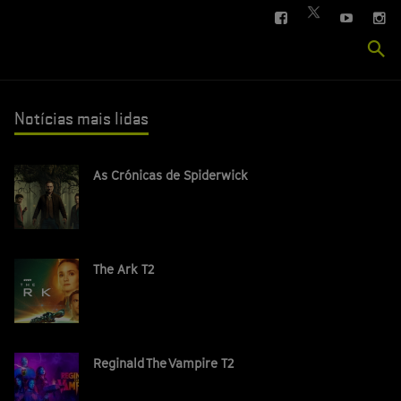
FACEBOOK
YOUTUBE
IN
TWITTER
Se
si
Notícias mais lidas
As Crónicas de Spiderwick
The Ark T2
Reginald The Vampire T2