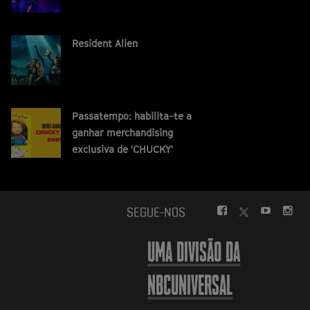
Resident Alien
Passatempo: habilita-te a
ganhar merchandising
exclusiva de 'CHUCKY'
FACEBOOK
YOUTUBE
INS
SEGUE-NOS
TWITTER
UMA DIVISÃO DA
NBCUNIVERSAL