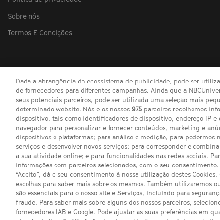
Sobre nós
Termos E Condições
Dada a abrangência do ecossistema de publicidade, pode ser utili
de fornecedores para diferentes campanhas. Ainda que a NBCUnivers
seus potenciais parceiros, pode ser utilizada uma seleção mais pe
determinado website. Nós e os nossos
975
parceiros recolhemos inf
dispositivo, tais como identificadores de dispositivo, endereço IP e 
navegador para personalizar e fornecer conteúdos, marketing e anú
dispositivos e plataformas; para análise e medição, para podermos 
serviços e desenvolver novos serviços; para corresponder e combina
a sua atividade online; e para funcionalidades nas redes sociais. Pa
informações com parceiros selecionados, com o seu consentimento. 
“Aceito”, dá o seu consentimento à nossa utilização destes Cookies.
escolhas para saber mais sobre os mesmos. Também utilizaremos ou
são essenciais para o nosso site e Serviços, incluindo para seguran
fraude. Para saber mais sobre alguns dos nossos parceiros, selecione
fornecedores IAB e Google. Pode ajustar as suas preferências em q