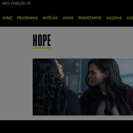
Passar
MEO POSIÇÃO 76
para
Menu
o
HOME
PROGRAMAS
NOTÍCIAS
JOGOS
PASSATEMPOS
GALERIAS
SU
principal
conteúdo
principal
HOPE