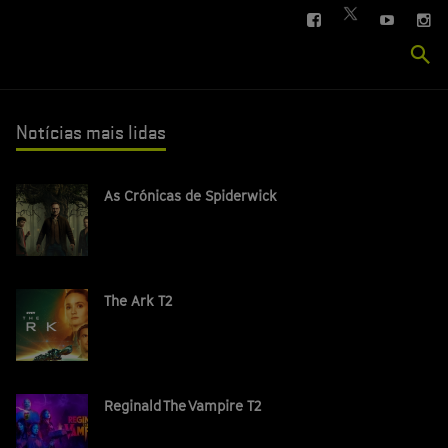
FACEBOOK
YOUTUBE
IN
TWITTER
Se
si
Notícias mais lidas
As Crónicas de Spiderwick
The Ark T2
Reginald The Vampire T2