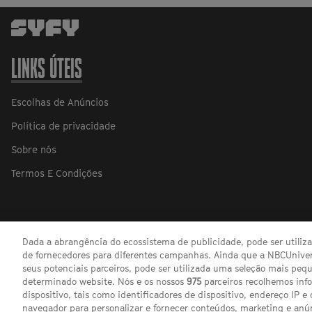
LINKS ÚTEIS
Escolhas de Anúncios
Política de privacidade
Sobre nós
Termos E Condições
Dada a abrangência do ecossistema de publicidade, pode ser utili
de fornecedores para diferentes campanhas. Ainda que a NBCUnivers
seus potenciais parceiros, pode ser utilizada uma seleção mais pe
determinado website. Nós e os nossos
975
parceiros recolhemos inf
dispositivo, tais como identificadores de dispositivo, endereço IP e 
navegador para personalizar e fornecer conteúdos, marketing e anú