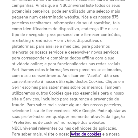
campanhas. Ainda que a NBCUniversal liste todos os seus
potenciais parceiros, pode ser utilizada uma seleção mais
pequena num determinado website. Nós e os nossos
975
parceiros recolhemos informações do seu dispositivo, tais
FACEBOOK
YOUTUBE
INSTAGRAM
SEGUE-NOS
como identificadores de dispositivo, endereço IP e o seu
TWITTER
tipo de navegador para personalizar e fornecer conteúdos,
LINKS ÚTEIS
marketing e anúncios – em vários dispositivos e
plataformas; para análise e medição, para podermos
melhorar os nossos serviços e desenvolver novos serviços;
para corresponder e combinar dados offline com a sua
Escolhas de Anúncios
atividade online; e para funcionalidades nas redes sociais.
Política de privacidade
Partilhamos estas informações com parceiros selecionados,
com o seu consentimento. Ao clicar em “Aceito”, dá o seu
Sobre nós
consentimento à nossa utilização destes Cookies. Clique em
Gerir escolhas para saber mais sobre os mesmos. Também
Termos E Condições
utilizaremos outros Cookies que são essenciais para o nosso
site e Serviços, incluindo para segurança e prevenção de
FILMES
fraude. Para saber mais sobre alguns dos nossos parceiros,
selecione Lista de fornecedores IAB e Google. Pode ajustar as
suas preferências em qualquer momento, através da ligação
UMA DIVISÃO DA NBCUNIVERSAL
“Preferências de cookies” no rodapé dos websites
NBCUniversal relevantes ou nas definições da aplicação.
Para saber mais, visite o nosso
Aviso de cookies
e a nossa