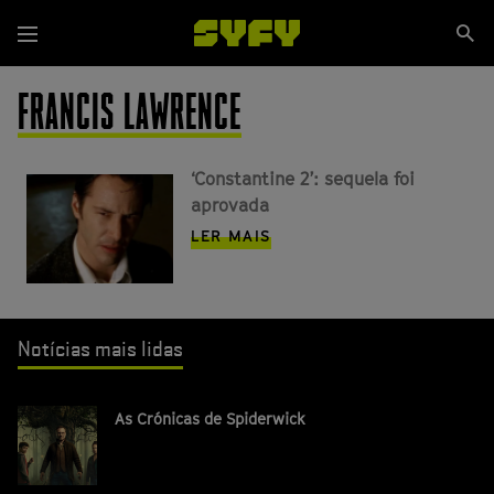
Passar
Se
para
Menu
si
o
conteúdo
FRANCIS LAWRENCE
principal
‘Constantine 2’: sequela foi
aprovada
LER MAIS
Notícias mais lidas
As Crónicas de Spiderwick