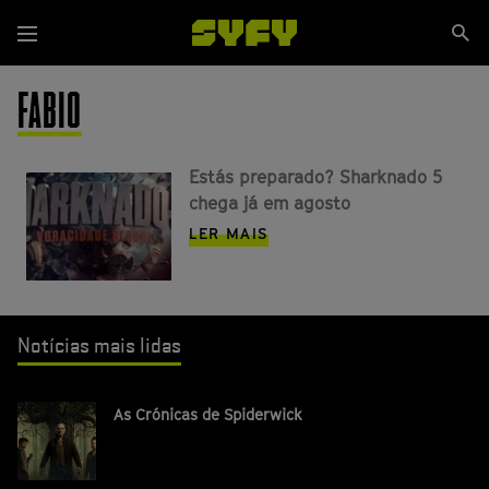
Passar
Se
para
Menu
si
o
conteúdo
FABIO
principal
Estás preparado? Sharknado 5
chega já em agosto
LER MAIS
Notícias mais lidas
As Crónicas de Spiderwick