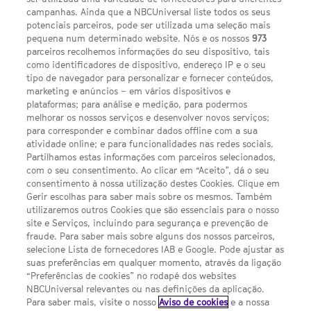
campanhas. Ainda que a NBCUniversal liste todos os seus
potenciais parceiros, pode ser utilizada uma seleção mais
pequena num determinado website. Nós e os nossos
973
parceiros recolhemos informações do seu dispositivo, tais
FACEBOOK
YOUTUBE
INSTAGRAM
SEGUE-NOS
como identificadores de dispositivo, endereço IP e o seu
TWITTER
tipo de navegador para personalizar e fornecer conteúdos,
LINKS ÚTEIS
marketing e anúncios – em vários dispositivos e
plataformas; para análise e medição, para podermos
melhorar os nossos serviços e desenvolver novos serviços;
para corresponder e combinar dados offline com a sua
Escolhas de Anúncios
atividade online; e para funcionalidades nas redes sociais.
Política de privacidade
Partilhamos estas informações com parceiros selecionados,
com o seu consentimento. Ao clicar em “Aceito”, dá o seu
Sobre nós
consentimento à nossa utilização destes Cookies. Clique em
Gerir escolhas para saber mais sobre os mesmos. Também
Termos E Condições
utilizaremos outros Cookies que são essenciais para o nosso
site e Serviços, incluindo para segurança e prevenção de
FILMES
fraude. Para saber mais sobre alguns dos nossos parceiros,
selecione Lista de fornecedores IAB e Google. Pode ajustar as
suas preferências em qualquer momento, através da ligação
UMA DIVISÃO DA NBCUNIVERSAL
“Preferências de cookies” no rodapé dos websites
NBCUniversal relevantes ou nas definições da aplicação.
Para saber mais, visite o nosso
Aviso de cookies
e a nossa