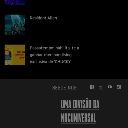
Resident Alien
Passatempo: habilita-te a
ganhar merchandising
exclusiva de 'CHUCKY'
FACEBOOK
YOUTUBE
INS
SEGUE-NOS
TWITTER
UMA DIVISÃO DA
NBCUNIVERSAL