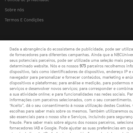
Sobre nós
Termos E Condições
Dada a abrangência do ecossistema de publicidade, pode ser utili
de fornecedores para diferentes campanhas. Ainda que a NBCUnivers
seus potenciais parceiros, pode ser utilizada uma seleção mais pe
determinado website. Nós e os nossos
973
parceiros recolhemos inf
dispositivo, tais como identificadores de dispositivo, endereço IP e 
navegador para personalizar e fornecer conteúdos, marketing e anú
dispositivos e plataformas; para análise e medição, para podermos 
serviços e desenvolver novos serviços; para corresponder e combina
a sua atividade online; e para funcionalidades nas redes sociais. Pa
informações com parceiros selecionados, com o seu consentimento. 
“Aceito”, dá o seu consentimento à nossa utilização destes Cookies.
escolhas para saber mais sobre os mesmos. Também utilizaremos ou
são essenciais para o nosso site e Serviços, incluindo para seguran
fraude. Para saber mais sobre alguns dos nossos parceiros, selecione
fornecedores IAB e Google. Pode ajustar as suas preferências em q