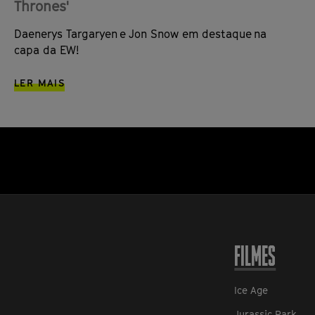
Thrones'
Daenerys Targaryen e Jon Snow em destaque na
capa da EW!
LER MAIS
FILMES
Ice Age
Jurassic Park