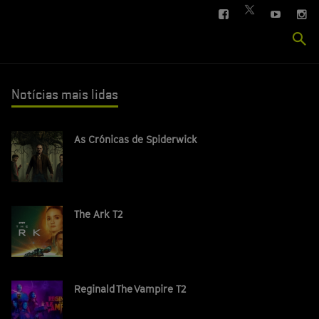
FACEBOOK
YOUTUBE
IN
TWITTER
Se
si
Notícias mais lidas
As Crónicas de Spiderwick
The Ark T2
Reginald The Vampire T2