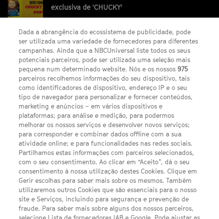
exclusiva de 'CHUCKY'
Dada a abrangência do ecossistema de publicidade, pode
ser utilizada uma variedade de fornecedores para diferentes
campanhas. Ainda que a NBCUniversal liste todos os seus
potenciais parceiros, pode ser utilizada uma seleção mais
pequena num determinado website. Nós e os nossos
975
parceiros recolhemos informações do seu dispositivo, tais
FACEBOOK
YOUTUBE
INSTAGRAM
SEGUE-NOS
como identificadores de dispositivo, endereço IP e o seu
TWITTER
tipo de navegador para personalizar e fornecer conteúdos,
LINKS ÚTEIS
marketing e anúncios – em vários dispositivos e
plataformas; para análise e medição, para podermos
melhorar os nossos serviços e desenvolver novos serviços;
para corresponder e combinar dados offline com a sua
Escolhas de Anúncios
atividade online; e para funcionalidades nas redes sociais.
Política de privacidade
Partilhamos estas informações com parceiros selecionados,
com o seu consentimento. Ao clicar em “Aceito”, dá o seu
Sobre nós
consentimento à nossa utilização destes Cookies. Clique em
Gerir escolhas para saber mais sobre os mesmos. Também
Termos E Condições
utilizaremos outros Cookies que são essenciais para o nosso
site e Serviços, incluindo para segurança e prevenção de
FILMES
fraude. Para saber mais sobre alguns dos nossos parceiros,
selecione Lista de fornecedores IAB e Google. Pode ajustar as