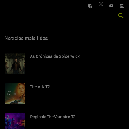
FACEBOOK
YOUTUBE
IN
TWITTER
Se
si
Notícias mais lidas
As Crónicas de Spiderwick
The Ark T2
Reginald The Vampire T2