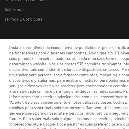
Sobre nós
Termos E Condições
Dada a abrangência do ecossistema de publicidade, pode ser utili
de fornecedores para diferentes campanhas. Ainda que a NBCUnivers
seus potenciais parceiros, pode ser utilizada uma seleção mais pe
determinado website. Nós e os nossos
975
parceiros recolhemos inf
dispositivo, tais como identificadores de dispositivo, endereço IP e 
navegador para personalizar e fornecer conteúdos, marketing e anú
dispositivos e plataformas; para análise e medição, para podermos 
serviços e desenvolver novos serviços; para corresponder e combina
a sua atividade online; e para funcionalidades nas redes sociais. Pa
informações com parceiros selecionados, com o seu consentimento. 
“Aceito”, dá o seu consentimento à nossa utilização destes Cookies.
escolhas para saber mais sobre os mesmos. Também utilizaremos ou
são essenciais para o nosso site e Serviços, incluindo para seguran
fraude. Para saber mais sobre alguns dos nossos parceiros, selecione
fornecedores IAB e Google. Pode ajustar as suas preferências em q