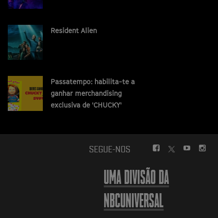
Resident Alien
Passatempo: habilita-te a
ganhar merchandising
exclusiva de 'CHUCKY'
FACEBOOK
YOUTUBE
INS
SEGUE-NOS
TWITTER
UMA DIVISÃO DA
NBCUNIVERSAL