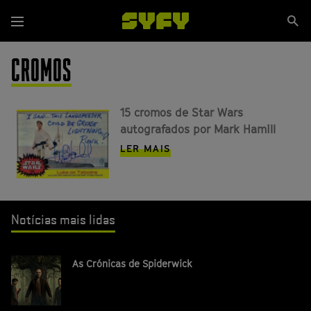
Passar
Se
para
Menu
si
o
conteúdo
CROMOS
principal
15 cromos de Star Wars
autografados por Mark Hamill
LER MAIS
Notícias mais lidas
As Crónicas de Spiderwick