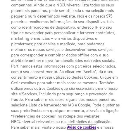
campanhas. Ainda que a NBCUniversal liste todos os seus
potenciais parceiros, pode ser utilizada uma seleção mais
pequena num determinado website. Nós e os nossos
975
parceiros recolhemos informações do seu dispositivo, tais
FACEBOOK
YOUTUBE
INSTAGRAM
SEGUE-NOS
como identificadores de dispositivo, endereço IP e o seu
TWITTER
tipo de navegador para personalizar e fornecer conteúdos,
LINKS ÚTEIS
marketing e anúncios – em vários dispositivos e
plataformas; para análise e medição, para podermos
melhorar os nossos serviços e desenvolver novos serviços;
para corresponder e combinar dados offline com a sua
Escolhas de Anúncios
atividade online; e para funcionalidades nas redes sociais.
Política de privacidade
Partilhamos estas informações com parceiros selecionados,
com o seu consentimento. Ao clicar em “Aceito”, dá o seu
Sobre nós
consentimento à nossa utilização destes Cookies. Clique em
Gerir escolhas para saber mais sobre os mesmos. Também
Termos E Condições
utilizaremos outros Cookies que são essenciais para o nosso
site e Serviços, incluindo para segurança e prevenção de
FILMES
fraude. Para saber mais sobre alguns dos nossos parceiros,
selecione Lista de fornecedores IAB e Google. Pode ajustar as
suas preferências em qualquer momento, através da ligação
UMA DIVISÃO DA NBCUNIVERSAL
“Preferências de cookies” no rodapé dos websites
NBCUniversal relevantes ou nas definições da aplicação.
Para saber mais, visite o nosso
Aviso de cookies
e a nossa