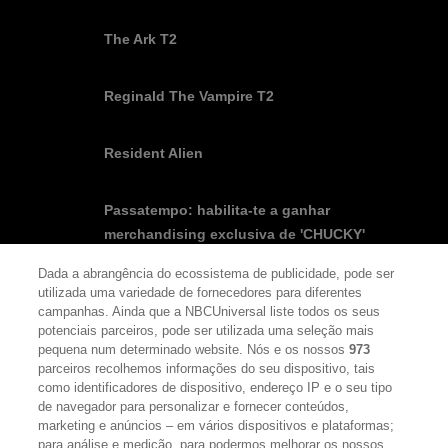
The Ark T2
Reginald The Vampire T2
Resident Alien
Passatempo: habilita-te a ganhar
merchandising exclusiva de 'CHUCKY'
Dada a abrangência do ecossistema de publicidade, pode ser
utilizada uma variedade de fornecedores para diferentes
campanhas. Ainda que a NBCUniversal liste todos os seus
potenciais parceiros, pode ser utilizada uma seleção mais
pequena num determinado website. Nós e os nossos
973
SEGUE-NOS
FACEBOOK
YOUTUBE
INSTAGRAM
parceiros recolhemos informações do seu dispositivo, tais
TWITTER
como identificadores de dispositivo, endereço IP e o seu tipo
LINKS ÚTEIS
de navegador para personalizar e fornecer conteúdos,
marketing e anúncios – em vários dispositivos e plataformas;
para análise e medição, para podermos melhorar os nossos