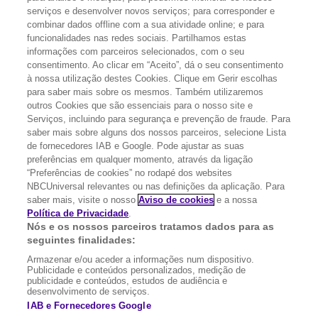
serviços e desenvolver novos serviços; para corresponder e
Escolhas de Anúncios
combinar dados offline com a sua atividade online; e para
funcionalidades nas redes sociais. Partilhamos estas
Política de privacidade
informações com parceiros selecionados, com o seu
Sobre nós
consentimento. Ao clicar em “Aceito”, dá o seu consentimento
à nossa utilização destes Cookies. Clique em Gerir escolhas
Termos E Condições
para saber mais sobre os mesmos. Também utilizaremos
outros Cookies que são essenciais para o nosso site e
FILMES
Serviços, incluindo para segurança e prevenção de fraude. Para
saber mais sobre alguns dos nossos parceiros, selecione Lista
de fornecedores IAB e Google. Pode ajustar as suas
UMA DIVISÃO DA
preferências em qualquer momento, através da ligação
“Preferências de cookies” no rodapé dos websites
NBCUniversal relevantes ou nas definições da aplicação. Para
NBCUNIVERSAL
saber mais, visite o nosso
Aviso de cookies
e a nossa
Política de Privacidade
.
Nós e os nossos parceiros tratamos dados para as
Contact us by email: contact.SYFYPortugal@ncbuni.com
seguintes finalidades:
Armazenar e/ou aceder a informações num dispositivo.
NBC Universal Global Networks España S.L.U. is wholly owned
Publicidade e conteúdos personalizados, medição de
by Universal Studios International BV
publicidade e conteúdos, estudos de audiência e
desenvolvimento de serviços.
NBC Universal Global Networks, S.L.U. Paseo de la Castellana,
IAB e Fornecedores Google
95. Planta 10 Edificio Torre Europa 28046 Madrid B-82227893