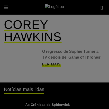
Passar
Se
para
Menu
site
o
conteúdo
COREY
principal
HAWKINS
O regresso de Sophie Turner à
TV depois de ‘Game of Thrones’
LER MAIS
Notícias mais lidas
As Crónicas de Spiderwick