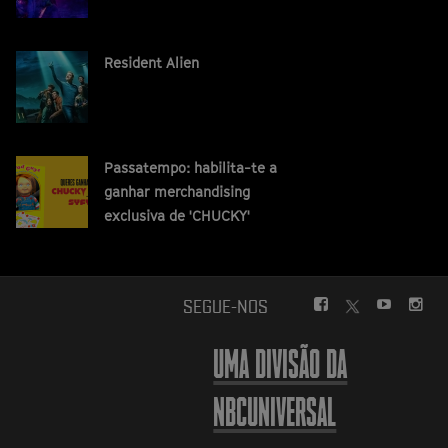
Resident Alien
Passatempo: habilita-te a
ganhar merchandising
exclusiva de 'CHUCKY'
FACEBOOK
YOUTUBE
INS
SEGUE-NOS
TWITTER
UMA DIVISÃO DA
NBCUNIVERSAL