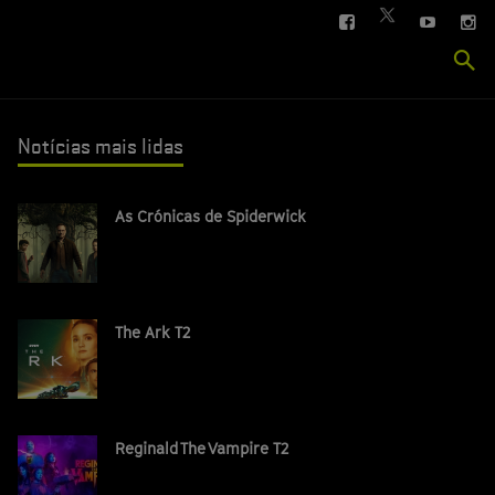
FACEBOOK
YOUTUBE
IN
TWITTER
Se
si
Notícias mais lidas
As Crónicas de Spiderwick
The Ark T2
Reginald The Vampire T2