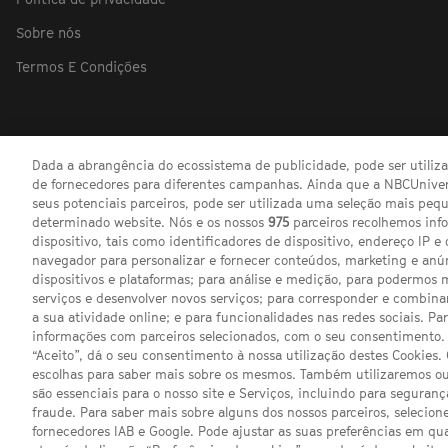
Sobre nós
Termos E Condições
Dada a abrangência do ecossistema de publicidade, pode ser utili
de fornecedores para diferentes campanhas. Ainda que a NBCUnivers
seus potenciais parceiros, pode ser utilizada uma seleção mais pe
determinado website. Nós e os nossos
975
parceiros recolhemos inf
dispositivo, tais como identificadores de dispositivo, endereço IP e 
navegador para personalizar e fornecer conteúdos, marketing e anú
dispositivos e plataformas; para análise e medição, para podermos 
serviços e desenvolver novos serviços; para corresponder e combina
a sua atividade online; e para funcionalidades nas redes sociais. Pa
informações com parceiros selecionados, com o seu consentimento. 
“Aceito”, dá o seu consentimento à nossa utilização destes Cookies.
escolhas para saber mais sobre os mesmos. Também utilizaremos ou
são essenciais para o nosso site e Serviços, incluindo para seguran
fraude. Para saber mais sobre alguns dos nossos parceiros, selecione
fornecedores IAB e Google. Pode ajustar as suas preferências em q