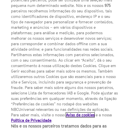
potenciais parceiros, pode ser utilizada uma seleção mais
pequena num determinado website. Nós e os nossos
975
parceiros recolhemos informações do seu dispositivo, tais
FACEBOOK
YOUTUBE
INSTAGRAM
SEGUE-NOS
como identificadores de dispositivo, endereço IP e o seu
TWITTER
tipo de navegador para personalizar e fornecer conteúdos,
LINKS ÚTEIS
marketing e anúncios – em vários dispositivos e
plataformas; para análise e medição, para podermos
melhorar os nossos serviços e desenvolver novos serviços;
Escolhas de Anúncios
para corresponder e combinar dados offline com a sua
atividade online; e para funcionalidades nas redes sociais.
Política de privacidade
Partilhamos estas informações com parceiros selecionados,
com o seu consentimento. Ao clicar em “Aceito”, dá o seu
Sobre nós
consentimento à nossa utilização destes Cookies. Clique em
Gerir escolhas para saber mais sobre os mesmos. Também
Termos E Condições
utilizaremos outros Cookies que são essenciais para o nosso
site e Serviços, incluindo para segurança e prevenção de
FILMES
fraude. Para saber mais sobre alguns dos nossos parceiros,
selecione Lista de fornecedores IAB e Google. Pode ajustar as
suas preferências em qualquer momento, através da ligação
UMA DIVISÃO DA NBCUNIVERSAL
“Preferências de cookies” no rodapé dos websites
NBCUniversal relevantes ou nas definições da aplicação.
Para saber mais, visite o nosso
Aviso de cookies
e a nossa
Contact us by email: contact.SYFYPortugal@ncbuni.com
Política de Privacidade
.
Nós e os nossos parceiros tratamos dados para as