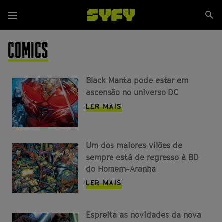
Passar
Se
para
Menu
si
o
conteúdo
COMICS
principal
Black Manta pode estar em
ascensão no universo DC
LER MAIS
Um dos maiores vilões de
sempre está de regresso à BD
do Homem-Aranha
LER MAIS
Espreita as novidades da nova