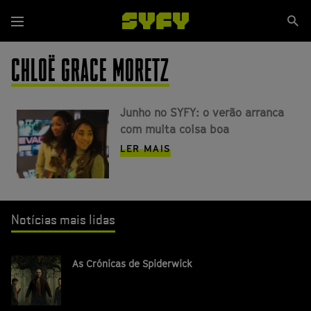
Passar
Se
para
Menu
si
o
conteúdo
CHLOË GRACE MORETZ
principal
Junho no SYFY: o verão arranca
com muita coisa boa
LER MAIS
Notícias mais lidas
As Crónicas de Spiderwick