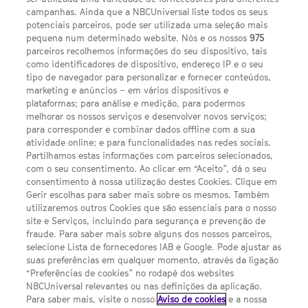
campanhas. Ainda que a NBCUniversal liste todos os seus
potenciais parceiros, pode ser utilizada uma seleção mais
pequena num determinado website. Nós e os nossos
975
parceiros recolhemos informações do seu dispositivo, tais
FACEBOOK
YOUTUBE
INSTAGRAM
SEGUE-NOS
como identificadores de dispositivo, endereço IP e o seu
TWITTER
tipo de navegador para personalizar e fornecer conteúdos,
LINKS ÚTEIS
marketing e anúncios – em vários dispositivos e
plataformas; para análise e medição, para podermos
melhorar os nossos serviços e desenvolver novos serviços;
para corresponder e combinar dados offline com a sua
Escolhas de Anúncios
atividade online; e para funcionalidades nas redes sociais.
Política de privacidade
Partilhamos estas informações com parceiros selecionados,
com o seu consentimento. Ao clicar em “Aceito”, dá o seu
Sobre nós
consentimento à nossa utilização destes Cookies. Clique em
Gerir escolhas para saber mais sobre os mesmos. Também
Termos E Condições
utilizaremos outros Cookies que são essenciais para o nosso
site e Serviços, incluindo para segurança e prevenção de
FILMES
fraude. Para saber mais sobre alguns dos nossos parceiros,
selecione Lista de fornecedores IAB e Google. Pode ajustar as
suas preferências em qualquer momento, através da ligação
UMA DIVISÃO DA NBCUNIVERSAL
“Preferências de cookies” no rodapé dos websites
NBCUniversal relevantes ou nas definições da aplicação.
Para saber mais, visite o nosso
Aviso de cookies
e a nossa