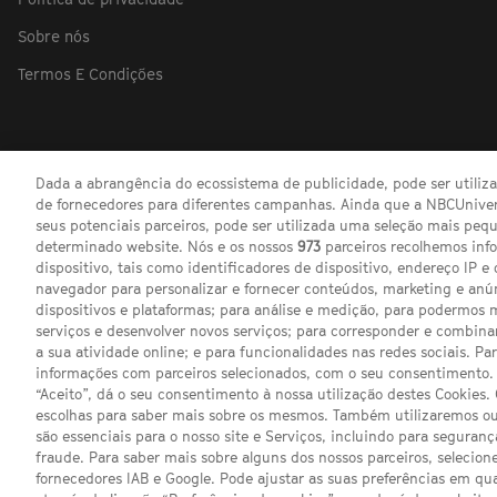
Sobre nós
Termos E Condições
Dada a abrangência do ecossistema de publicidade, pode ser utili
de fornecedores para diferentes campanhas. Ainda que a NBCUnivers
seus potenciais parceiros, pode ser utilizada uma seleção mais pe
determinado website. Nós e os nossos
973
parceiros recolhemos inf
dispositivo, tais como identificadores de dispositivo, endereço IP e 
navegador para personalizar e fornecer conteúdos, marketing e anú
dispositivos e plataformas; para análise e medição, para podermos 
serviços e desenvolver novos serviços; para corresponder e combina
a sua atividade online; e para funcionalidades nas redes sociais. Pa
informações com parceiros selecionados, com o seu consentimento. 
“Aceito”, dá o seu consentimento à nossa utilização destes Cookies.
escolhas para saber mais sobre os mesmos. Também utilizaremos ou
são essenciais para o nosso site e Serviços, incluindo para seguran
fraude. Para saber mais sobre alguns dos nossos parceiros, selecione
fornecedores IAB e Google. Pode ajustar as suas preferências em q