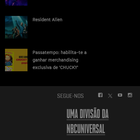
Resident Alien
Passatempo: habilita-te a
ganhar merchandising
exclusiva de 'CHUCKY'
FACEBOOK
YOUTUBE
INS
SEGUE-NOS
TWITTER
UMA DIVISÃO DA
NBCUNIVERSAL