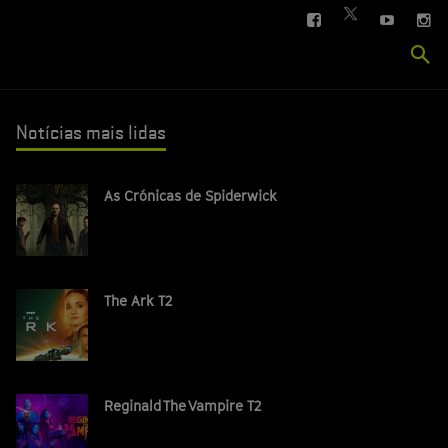
FACEBOOK
YOUTUBE
IN
TWITTER
Se
si
Notícias mais lidas
As Crónicas de Spiderwick
The Ark T2
Reginald The Vampire T2