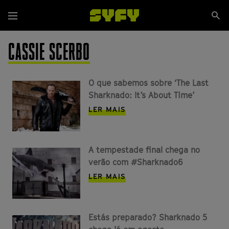
Passar
Se
para
Menu
si
o
conteúdo
CASSIE SCERBO
principal
O que sabemos sobre ‘The Last
Sharknado: It’s About Time’
LER MAIS
A tempestade final chega no
verão com #Sharknado6
LER MAIS
Estás preparado? Sharknado 5