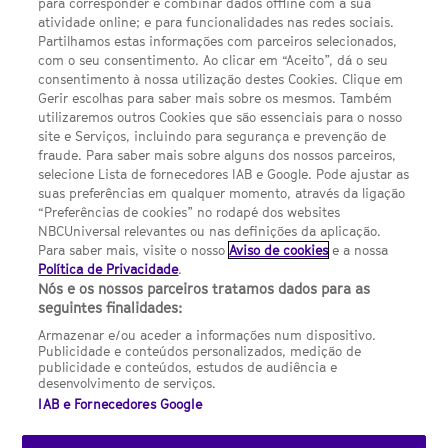
para corresponder e combinar dados offline com a sua
Escolhas de Anúncios
atividade online; e para funcionalidades nas redes sociais.
Política de privacidade
Partilhamos estas informações com parceiros selecionados,
com o seu consentimento. Ao clicar em “Aceito”, dá o seu
Sobre nós
consentimento à nossa utilização destes Cookies. Clique em
Gerir escolhas para saber mais sobre os mesmos. Também
Termos E Condições
utilizaremos outros Cookies que são essenciais para o nosso
site e Serviços, incluindo para segurança e prevenção de
FILMES
fraude. Para saber mais sobre alguns dos nossos parceiros,
selecione Lista de fornecedores IAB e Google. Pode ajustar as
suas preferências em qualquer momento, através da ligação
UMA DIVISÃO DA NBCUNIVERSAL
“Preferências de cookies” no rodapé dos websites
NBCUniversal relevantes ou nas definições da aplicação.
Para saber mais, visite o nosso
Aviso de cookies
e a nossa
Contact us by email: contact.SYFYPortugal@ncbuni.com
Política de Privacidade
.
Nós e os nossos parceiros tratamos dados para as
NBC Universal Global Networks España S.L.U. is wholly owned
seguintes finalidades:
by Universal Studios International BV
Armazenar e/ou aceder a informações num dispositivo.
Publicidade e conteúdos personalizados, medição de
NBC Universal Global Networks, S.L.U. Paseo de la Castellana,
publicidade e conteúdos, estudos de audiência e
95. Planta 10 Edificio Torre Europa 28046 Madrid B-82227893
desenvolvimento de serviços.
IAB e Fornecedores Google
SYFY Portugal is subject to Spanish jurisdiction and regulated
by the National Commission on Competition & Markets
(CNMC).