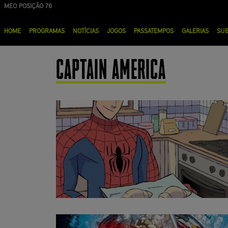
Passar
MEO POSIÇÃO 76
para
Menu
o
HOME
PROGRAMAS
NOTÍCIAS
JOGOS
PASSATEMPOS
GALERIAS
SU
principal
conteúdo
principal
CAPTAIN AMERICA