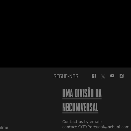
FACEBOOK
YOUTUBE
INS
SEGUE-NOS
TWITTER
UMA DIVISÃO DA
NBCUNIVERSAL
Contact us by email:
contact.SYFYPortugal@ncbuni.com
ilme