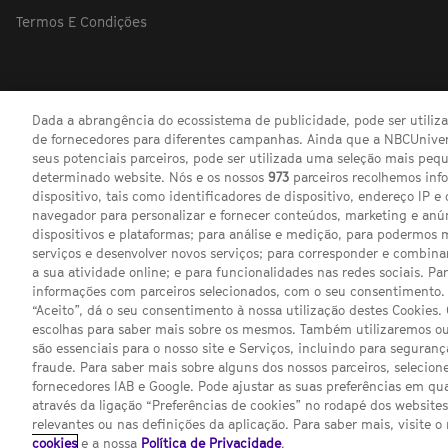
Termos E Condições
Dada a abrangência do ecossistema de publicidade, pode ser utili
de fornecedores para diferentes campanhas. Ainda que a NBCUnivers
seus potenciais parceiros, pode ser utilizada uma seleção mais pe
determinado website. Nós e os nossos
973
parceiros recolhemos inf
dispositivo, tais como identificadores de dispositivo, endereço IP e 
navegador para personalizar e fornecer conteúdos, marketing e anú
dispositivos e plataformas; para análise e medição, para podermos 
serviços e desenvolver novos serviços; para corresponder e combina
a sua atividade online; e para funcionalidades nas redes sociais. Pa
informações com parceiros selecionados, com o seu consentimento. 
“Aceito”, dá o seu consentimento à nossa utilização destes Cookies.
escolhas para saber mais sobre os mesmos. Também utilizaremos ou
são essenciais para o nosso site e Serviços, incluindo para seguran
fraude. Para saber mais sobre alguns dos nossos parceiros, selecione
fornecedores IAB e Google. Pode ajustar as suas preferências em q
através da ligação “Preferências de cookies” no rodapé dos website
Channel
SCI FI 
relevantes ou nas definições da aplicação. Para saber mais, visite o
sites
cookies
e a nossa
Política de Privacidade
.