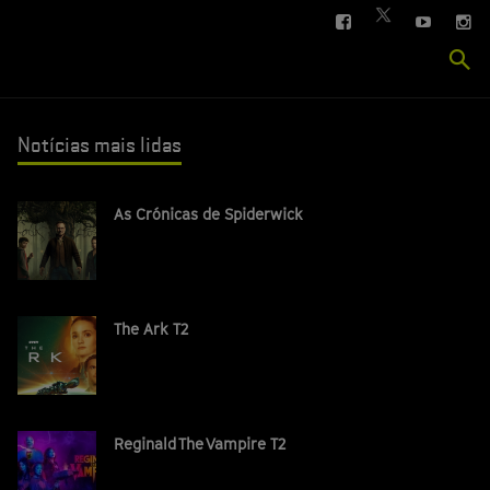
FACEBOOK
YOUTUBE
IN
TWITTER
Se
si
Notícias mais lidas
As Crónicas de Spiderwick
The Ark T2
Reginald The Vampire T2