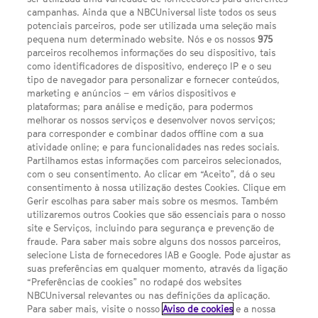
campanhas. Ainda que a NBCUniversal liste todos os seus
potenciais parceiros, pode ser utilizada uma seleção mais
pequena num determinado website. Nós e os nossos
975
parceiros recolhemos informações do seu dispositivo, tais
FACEBOOK
YOUTUBE
INSTAGRAM
SEGUE-NOS
como identificadores de dispositivo, endereço IP e o seu
TWITTER
tipo de navegador para personalizar e fornecer conteúdos,
LINKS ÚTEIS
marketing e anúncios – em vários dispositivos e
plataformas; para análise e medição, para podermos
melhorar os nossos serviços e desenvolver novos serviços;
para corresponder e combinar dados offline com a sua
Escolhas de Anúncios
atividade online; e para funcionalidades nas redes sociais.
Política de privacidade
Partilhamos estas informações com parceiros selecionados,
com o seu consentimento. Ao clicar em “Aceito”, dá o seu
Sobre nós
consentimento à nossa utilização destes Cookies. Clique em
Gerir escolhas para saber mais sobre os mesmos. Também
Termos E Condições
utilizaremos outros Cookies que são essenciais para o nosso
site e Serviços, incluindo para segurança e prevenção de
FILMES
fraude. Para saber mais sobre alguns dos nossos parceiros,
selecione Lista de fornecedores IAB e Google. Pode ajustar as
suas preferências em qualquer momento, através da ligação
UMA DIVISÃO DA NBCUNIVERSAL
“Preferências de cookies” no rodapé dos websites
NBCUniversal relevantes ou nas definições da aplicação.
Para saber mais, visite o nosso
Aviso de cookies
e a nossa