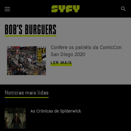
Passar
Se
para
Menu
si
o
conteúdo
BOB'S BURGUERS
principal
Confere os painéis da ComicCon
San Diego 2020
LER MAIS
Notícias mais lidas
As Crónicas de Spiderwick