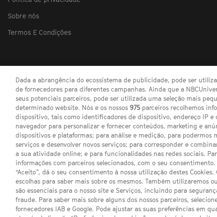
Sobre nós
Termos E Condições
Dada a abrangência do ecossistema de publicidade, pode ser utili
de fornecedores para diferentes campanhas. Ainda que a NBCUnivers
seus potenciais parceiros, pode ser utilizada uma seleção mais pe
determinado website. Nós e os nossos
975
parceiros recolhemos inf
dispositivo, tais como identificadores de dispositivo, endereço IP e 
navegador para personalizar e fornecer conteúdos, marketing e anú
dispositivos e plataformas; para análise e medição, para podermos 
serviços e desenvolver novos serviços; para corresponder e combina
a sua atividade online; e para funcionalidades nas redes sociais. Pa
informações com parceiros selecionados, com o seu consentimento. 
“Aceito”, dá o seu consentimento à nossa utilização destes Cookies.
escolhas para saber mais sobre os mesmos. Também utilizaremos ou
são essenciais para o nosso site e Serviços, incluindo para seguran
fraude. Para saber mais sobre alguns dos nossos parceiros, selecione
fornecedores IAB e Google. Pode ajustar as suas preferências em q