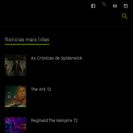
FACEBOOK
YOUTUBE
IN
TWITTER
Se
si
Notícias mais lidas
As Crónicas de Spiderwick
The Ark T2
Reginald The Vampire T2