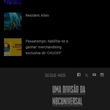
Resident Alien
Passatempo: habilita-te a
ganhar merchandising
exclusiva de 'CHUCKY'
FACEBOOK
YOUTUBE
INS
SEGUE-NOS
TWITTER
UMA DIVISÃO DA
NBCUNIVERSAL