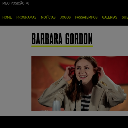
Passar
MEO POSIÇÃO 76
para
Menu
o
HOME
PROGRAMAS
NOTÍCIAS
JOGOS
PASSATEMPOS
GALERIAS
SU
principal
conteúdo
principal
BARBARA GORDON