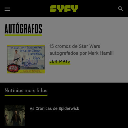
Passar
Se
para
Menu
si
o
conteúdo
AUTÓGRAFOS
principal
15 cromos de Star Wars
autografados por Mark Hamill
LER MAIS
Notícias mais lidas
As Crónicas de Spiderwick