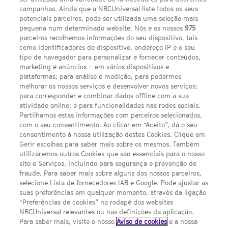
campanhas. Ainda que a NBCUniversal liste todos os seus
potenciais parceiros, pode ser utilizada uma seleção mais
pequena num determinado website. Nós e os nossos
975
parceiros recolhemos informações do seu dispositivo, tais
FACEBOOK
YOUTUBE
INSTAGRAM
SEGUE-NOS
como identificadores de dispositivo, endereço IP e o seu
TWITTER
tipo de navegador para personalizar e fornecer conteúdos,
LINKS ÚTEIS
marketing e anúncios – em vários dispositivos e
plataformas; para análise e medição, para podermos
melhorar os nossos serviços e desenvolver novos serviços;
para corresponder e combinar dados offline com a sua
Escolhas de Anúncios
atividade online; e para funcionalidades nas redes sociais.
Política de privacidade
Partilhamos estas informações com parceiros selecionados,
com o seu consentimento. Ao clicar em “Aceito”, dá o seu
Sobre nós
consentimento à nossa utilização destes Cookies. Clique em
Gerir escolhas para saber mais sobre os mesmos. Também
Termos E Condições
utilizaremos outros Cookies que são essenciais para o nosso
site e Serviços, incluindo para segurança e prevenção de
FILMES
fraude. Para saber mais sobre alguns dos nossos parceiros,
selecione Lista de fornecedores IAB e Google. Pode ajustar as
suas preferências em qualquer momento, através da ligação
UMA DIVISÃO DA NBCUNIVERSAL
“Preferências de cookies” no rodapé dos websites
NBCUniversal relevantes ou nas definições da aplicação.
Para saber mais, visite o nosso
Aviso de cookies
e a nossa