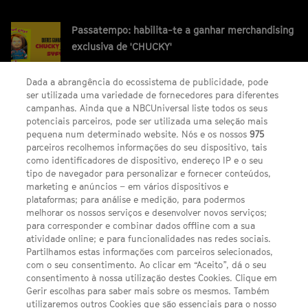
Passatempo: habilita-te a ganhar merchandising
exclusiva de 'CHUCKY'
Dada a abrangência do ecossistema de publicidade, pode
ser utilizada uma variedade de fornecedores para diferentes
campanhas. Ainda que a NBCUniversal liste todos os seus
potenciais parceiros, pode ser utilizada uma seleção mais
pequena num determinado website. Nós e os nossos
975
parceiros recolhemos informações do seu dispositivo, tais
FACEBOOK
YOUTUBE
INSTAGRAM
SEGUE-NOS
como identificadores de dispositivo, endereço IP e o seu
TWITTER
tipo de navegador para personalizar e fornecer conteúdos,
LINKS ÚTEIS
marketing e anúncios – em vários dispositivos e
plataformas; para análise e medição, para podermos
melhorar os nossos serviços e desenvolver novos serviços;
para corresponder e combinar dados offline com a sua
Escolhas de Anúncios
atividade online; e para funcionalidades nas redes sociais.
Política de privacidade
Partilhamos estas informações com parceiros selecionados,
com o seu consentimento. Ao clicar em “Aceito”, dá o seu
Sobre nós
consentimento à nossa utilização destes Cookies. Clique em
Gerir escolhas para saber mais sobre os mesmos. Também
Termos E Condições
utilizaremos outros Cookies que são essenciais para o nosso