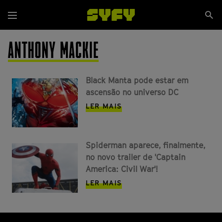
Passar
Se
para
Menu
si
o
conteúdo
ANTHONY MACKIE
principal
Black Manta pode estar em
ascensão no universo DC
LER MAIS
Spiderman aparece, finalmente,
no novo trailer de 'Captain
America: Civil War'!
LER MAIS