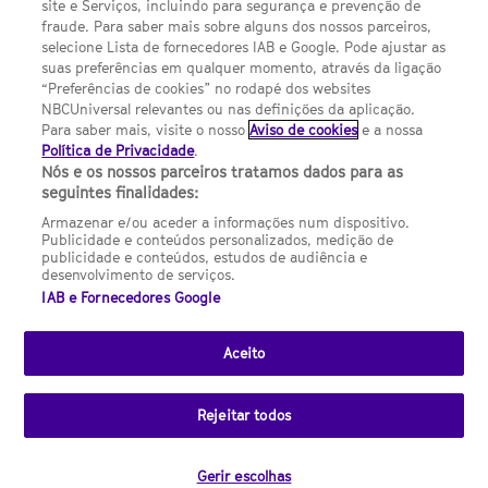
site e Serviços, incluindo para segurança e prevenção de
FILMES
fraude. Para saber mais sobre alguns dos nossos parceiros,
selecione Lista de fornecedores IAB e Google. Pode ajustar as
suas preferências em qualquer momento, através da ligação
UMA DIVISÃO DA NBCUNIVERSAL
“Preferências de cookies” no rodapé dos websites
NBCUniversal relevantes ou nas definições da aplicação.
Para saber mais, visite o nosso
Aviso de cookies
e a nossa
Contact us by email: contact.SYFYPortugal@ncbuni.com
Política de Privacidade
.
Nós e os nossos parceiros tratamos dados para as
NBC Universal Global Networks España S.L.U. is wholly owned
seguintes finalidades:
by Universal Studios International BV
Armazenar e/ou aceder a informações num dispositivo.
Publicidade e conteúdos personalizados, medição de
NBC Universal Global Networks, S.L.U. Paseo de la Castellana,
publicidade e conteúdos, estudos de audiência e
95. Planta 10 Edificio Torre Europa 28046 Madrid B-82227893
desenvolvimento de serviços.
IAB e Fornecedores Google
SYFY Portugal is subject to Spanish jurisdiction and regulated
by the National Commission on Competition & Markets
(CNMC).
Aceito
Channel
SCI FI Slovenija
SCI FI Србија
SYFY España
SYFY France
SYFY
sites
Rejeitar todos
Portugal
SYFY USA
© 2026 NBC Universal Global Networks España S.L.U. All rights
Gerir escolhas
reserved.