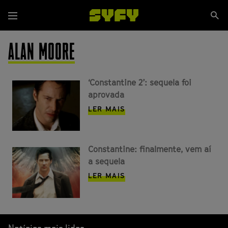
Passar
Se
para
Menu
si
o
conteúdo
ALAN MOORE
principal
‘Constantine 2’: sequela foi
aprovada
LER MAIS
Constantine: finalmente, vem aí
a sequela
LER MAIS