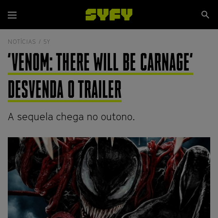
Passar
Se
para
Menu
si
o
conteúdo
NOTÍCIAS /
5Y
principal
'VENOM: THERE WILL BE CARNAGE'
DESVENDA O TRAILER
A sequela chega no outono.