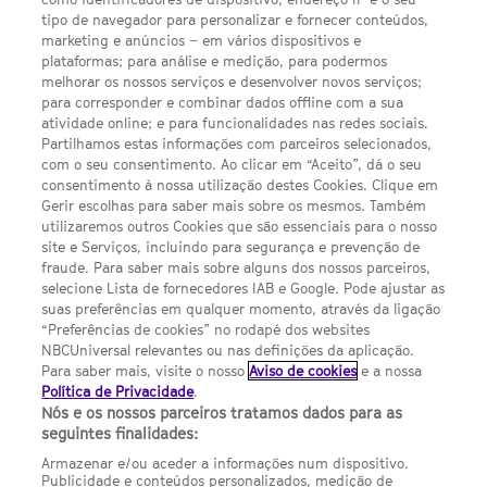
TWITTER
tipo de navegador para personalizar e fornecer conteúdos,
LINKS ÚTEIS
marketing e anúncios – em vários dispositivos e
plataformas; para análise e medição, para podermos
melhorar os nossos serviços e desenvolver novos serviços;
Escolhas de Anúncios
para corresponder e combinar dados offline com a sua
atividade online; e para funcionalidades nas redes sociais.
Política de privacidade
Partilhamos estas informações com parceiros selecionados,
com o seu consentimento. Ao clicar em “Aceito”, dá o seu
Sobre nós
consentimento à nossa utilização destes Cookies. Clique em
Gerir escolhas para saber mais sobre os mesmos. Também
Termos E Condições
utilizaremos outros Cookies que são essenciais para o nosso
site e Serviços, incluindo para segurança e prevenção de
FILMES
fraude. Para saber mais sobre alguns dos nossos parceiros,
selecione Lista de fornecedores IAB e Google. Pode ajustar as
suas preferências em qualquer momento, através da ligação
UMA DIVISÃO DA NBCUNIVERSAL
“Preferências de cookies” no rodapé dos websites
NBCUniversal relevantes ou nas definições da aplicação.
Para saber mais, visite o nosso
Aviso de cookies
e a nossa
Contact us by email: contact.SYFYPortugal@ncbuni.com
Política de Privacidade
.
Nós e os nossos parceiros tratamos dados para as
NBC Universal Global Networks España S.L.U. is wholly owned
seguintes finalidades:
by Universal Studios International BV
Armazenar e/ou aceder a informações num dispositivo.
Publicidade e conteúdos personalizados, medição de
NBC Universal Global Networks, S.L.U. Paseo de la Castellana,