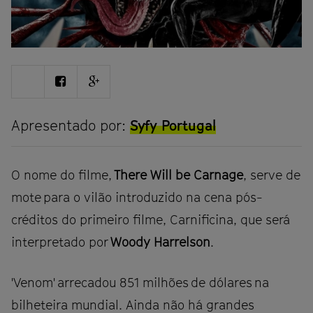
Share
Share
Share
on
on
on
Twitter
Facebook
Google
plus
Apresentado por:
Syfy Portugal
O nome do filme,
There Will be Carnage
, serve de
mote para o vilão introduzido na cena pós-
créditos do primeiro filme, Carnificina, que será
interpretado por
Woody Harrelson
.
'Venom' arrecadou 851 milhões de dólares na
bilheteira mundial. Ainda não há grandes