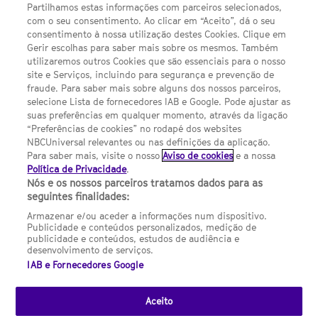
Política de privacidade
Partilhamos estas informações com parceiros selecionados,
com o seu consentimento. Ao clicar em “Aceito”, dá o seu
Sobre nós
consentimento à nossa utilização destes Cookies. Clique em
Gerir escolhas para saber mais sobre os mesmos. Também
Termos E Condições
utilizaremos outros Cookies que são essenciais para o nosso
site e Serviços, incluindo para segurança e prevenção de
FILMES
fraude. Para saber mais sobre alguns dos nossos parceiros,
selecione Lista de fornecedores IAB e Google. Pode ajustar as
suas preferências em qualquer momento, através da ligação
UMA DIVISÃO DA NBCUNIVERSAL
“Preferências de cookies” no rodapé dos websites
NBCUniversal relevantes ou nas definições da aplicação.
Para saber mais, visite o nosso
Aviso de cookies
e a nossa
Contact us by email: contact.SYFYPortugal@ncbuni.com
Política de Privacidade
.
Nós e os nossos parceiros tratamos dados para as
NBC Universal Global Networks España S.L.U. is wholly owned
seguintes finalidades:
by Universal Studios International BV
Armazenar e/ou aceder a informações num dispositivo.
Publicidade e conteúdos personalizados, medição de
NBC Universal Global Networks, S.L.U. Paseo de la Castellana,
publicidade e conteúdos, estudos de audiência e
95. Planta 10 Edificio Torre Europa 28046 Madrid B-82227893
desenvolvimento de serviços.
IAB e Fornecedores Google
SYFY Portugal is subject to Spanish jurisdiction and regulated
by the National Commission on Competition & Markets
(CNMC).
Aceito