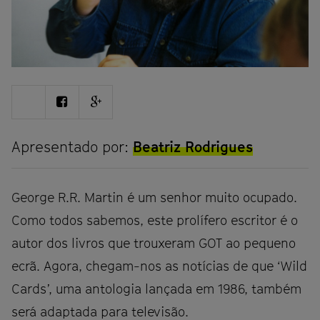
Share
Share
Share
on
on
on
Twitter
Facebook
Google
plus
Apresentado por:
Beatriz Rodrigues
George R.R. Martin é um senhor muito ocupado.
Como todos sabemos, este prolífero escritor é o
autor dos livros que trouxeram GOT ao pequeno
ecrã. Agora, chegam-nos as notícias de que ‘Wild
Cards’, uma antologia lançada em 1986, também
será adaptada para televisão.