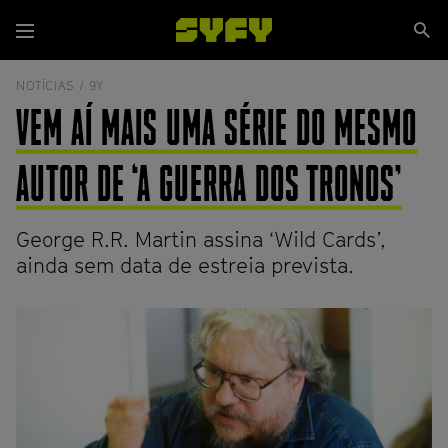
Passar
Se
para
Menu
si
o
conteúdo
NOTÍCIAS /
9Y
principal
VEM AÍ MAIS UMA SÉRIE DO MESMO
AUTOR DE ‘A GUERRA DOS TRONOS’
George R.R. Martin assina ‘Wild Cards’,
ainda sem data de estreia prevista.